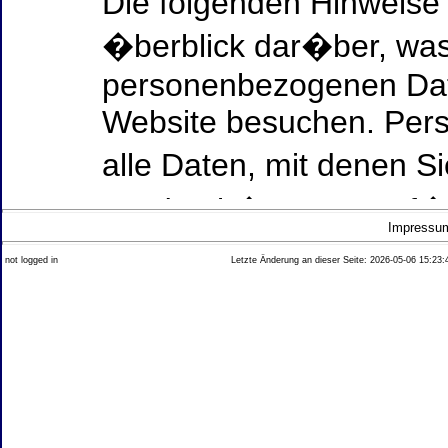
Die folgenden Hinweise
�berblick dar�ber, was
personenbezogenen Date
Website besuchen. Per
alle Daten, mit denen Si
werden k�nnen. Ausf�h
Impressu
Thema Datenschutz ent
not logged in
Letzte Änderung an dieser Seite: 2026-05-06 15:23:
diesem Text aufgef�hrt
Datenerfassung auf uns
Wer ist verantwortlich
dieser Website?