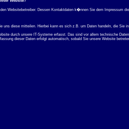
dieser Website?
rch den Websitebetreiber. Dessen Kontaktdaten k�nnen Sie dem Impressum di
 uns diese mitteilen. Hierbei kann es sich z.B. um Daten handeln, die Sie in
ite durch unsere IT-Systeme erfasst. Das sind vor allem technische Daten (
rfassung dieser Daten erfolgt automatisch, sobald Sie unsere Website betrete
Bereitstellung der Website zu gew�hrleisten. Andere Daten k�nnen zur Analyse
 �ber Herkunft, Empf�nger und Zweck Ihrer gespeicherten personenbezogenen
r L�schung dieser Daten zu verlangen. Hierzu sowie zu weiteren Fragen z
en Adresse an uns wenden. Des Weiteren steht Ihnen ein Beschwerderecht be
statistisch ausgewertet werden. Das geschieht vor allem mit Cookies und mi
 erfolgt in der Regel anonym; das Surf-Verhalten kann nicht zu Ihnen zur�c
enutzung bestimmter Tools verhindern. Detaillierte Informationen dazu finden 