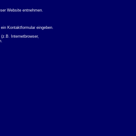
eser Website entnehmen.
 ein Kontaktformular eingeben.
z.B. Internetbrowser,
n.
 Ihres Nutzerverhaltens
 Daten zu erhalten. Sie haben
um Thema Datenschutz k�nnen
i der zust�ndigen
t sogenannten
kverfolgt werden. Sie k�nnen
Sie in der folgenden