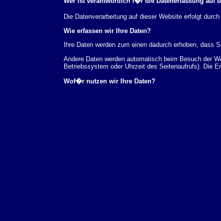
Wer ist verantwortlich f�r die Datenerfassung auf 
Die Datenverarbeitung auf dieser Website erfolgt du
Wie erfassen wir Ihre Daten?
Ihre Daten werden zum einen dadurch erhoben, dass Sie
Andere Daten werden automatisch beim Besuch der Webs
Betriebssystem oder Uhrzeit des Seitenaufrufs). Die E
Wof�r nutzen wir Ihre Daten?
Ein Teil der Daten wird erhoben, um eine fehlerfreie 
verwendet werden.
Welche Rechte haben Sie bez�glich Ihrer Daten?
Sie haben jederzeit das Recht unentgeltlich Auskunft
au�erdem ein Recht, die Berichtigung, Sperrung ode
Sie sich jederzeit unter der im Impressum angegeben
Aufsichtsbeh�rde zu.
Analyse-Tools und Tools von Drittanbietern
Beim Besuch unserer Website kann Ihr Surf-Verhalten 
Analyseprogrammen. Die Analyse Ihres Surf-Verhaltens
dieser Analyse widersprechen oder sie durch die Nichtb
Datenschutzerkl�rung.