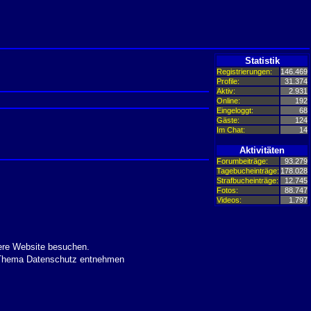
Statistik
Registrierungen:
146.469
Profile:
31.374
Aktiv:
2.931
Online:
192
Eingeloggt:
68
Gäste:
124
Im Chat:
14
Aktivitäten
Forumbeiträge:
93.279
Tagebucheinträge:
178.028
Strafbucheinträge:
12.745
Fotos:
88.747
Videos:
1.797
ere Website besuchen.
m Thema Datenschutz entnehmen