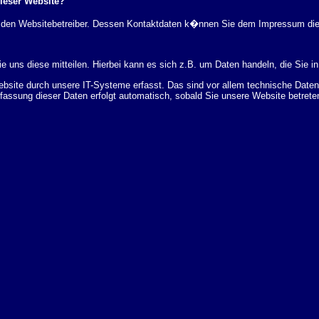
dieser Website?
rch den Websitebetreiber. Dessen Kontaktdaten k�nnen Sie dem Impressum di
 uns diese mitteilen. Hierbei kann es sich z.B. um Daten handeln, die Sie in
ite durch unsere IT-Systeme erfasst. Das sind vor allem technische Daten (
rfassung dieser Daten erfolgt automatisch, sobald Sie unsere Website betrete
Bereitstellung der Website zu gew�hrleisten. Andere Daten k�nnen zur Analyse
 �ber Herkunft, Empf�nger und Zweck Ihrer gespeicherten personenbezogenen
r L�schung dieser Daten zu verlangen. Hierzu sowie zu weiteren Fragen z
en Adresse an uns wenden. Des Weiteren steht Ihnen ein Beschwerderecht be
statistisch ausgewertet werden. Das geschieht vor allem mit Cookies und mi
 erfolgt in der Regel anonym; das Surf-Verhalten kann nicht zu Ihnen zur�c
enutzung bestimmter Tools verhindern. Detaillierte Informationen dazu finden 