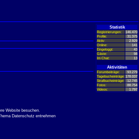
Statistik
Registrierungen:
146.470
Profile:
31.375
Aktiv:
2.929
Online:
141
Eingeloggt:
43
Gäste:
98
Im Chat:
13
Aktivitäten
Forumbeiträge:
93.279
Tagebucheinträge:
178.037
Strafbucheinträge:
12.745
Fotos:
88.754
Videos:
1.797
ere Website besuchen.
m Thema Datenschutz entnehmen