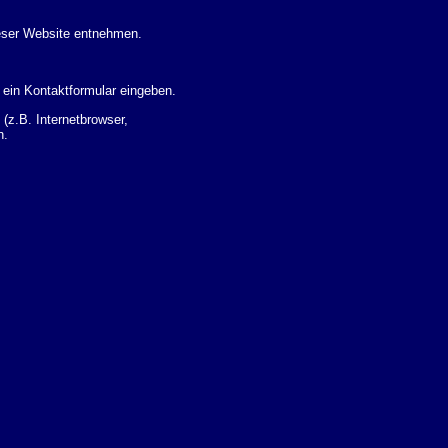
eser Website entnehmen.
 ein Kontaktformular eingeben.
z.B. Internetbrowser,
n.
 Ihres Nutzerverhaltens
 Daten zu erhalten. Sie haben
um Thema Datenschutz k�nnen
i der zust�ndigen
t sogenannten
kverfolgt werden. Sie k�nnen
Sie in der folgenden