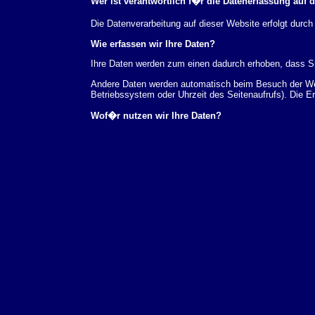
Wer ist verantwortlich f�r die Datenerfassung auf 
Die Datenverarbeitung auf dieser Website erfolgt du
Wie erfassen wir Ihre Daten?
Ihre Daten werden zum einen dadurch erhoben, dass Sie
Andere Daten werden automatisch beim Besuch der Webs
Betriebssystem oder Uhrzeit des Seitenaufrufs). Die E
Wof�r nutzen wir Ihre Daten?
Ein Teil der Daten wird erhoben, um eine fehlerfreie 
verwendet werden.
Welche Rechte haben Sie bez�glich Ihrer Daten?
Sie haben jederzeit das Recht unentgeltlich Auskunft
au�erdem ein Recht, die Berichtigung, Sperrung ode
Sie sich jederzeit unter der im Impressum angegeben
Aufsichtsbeh�rde zu.
Analyse-Tools und Tools von Drittanbietern
Beim Besuch unserer Website kann Ihr Surf-Verhalten 
Analyseprogrammen. Die Analyse Ihres Surf-Verhaltens
dieser Analyse widersprechen oder sie durch die Nichtb
Datenschutzerkl�rung.