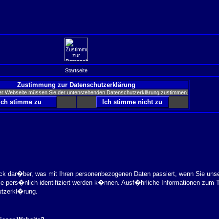
Startseite
Zustimmung zur Datenschutzerklärung
er Webseite müssen Sie der untenstehenden Datenschutzerklärung zustimmen.
ick dar�ber, was mit Ihren personenbezogenen Daten passiert, wenn Sie uns
ie pers�nlich identifiziert werden k�nnen. Ausf�hrliche Informationen zu
utzerkl�rung.