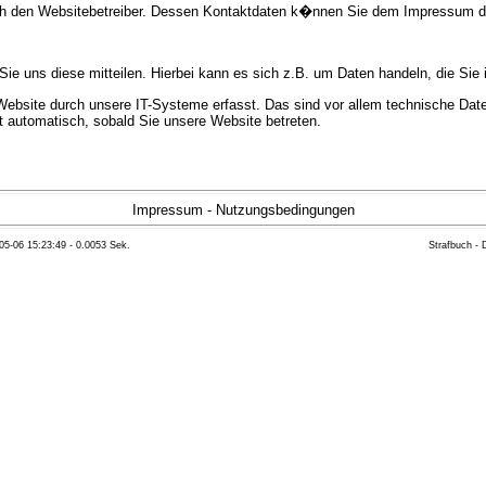
urch den Websitebetreiber. Dessen Kontaktdaten k�nnen Sie dem Impressum 
e uns diese mitteilen. Hierbei kann es sich z.B. um Daten handeln, die Sie 
bsite durch unsere IT-Systeme erfasst. Das sind vor allem technische Daten
gt automatisch, sobald Sie unsere Website betreten.
e Bereitstellung der Website zu gew�hrleisten. Andere Daten k�nnen zur Anal
Impressum
-
Nutzungsbedingungen
05-06 15:23:49 - 0.0053 Sek.
Strafbuch -
ft �ber Herkunft, Empf�nger und Zweck Ihrer gespeicherten personenbezoge
eser Daten zu verlangen. Hierzu sowie zu weiteren Fragen zum Thema Datensc
 Weiteren steht Ihnen ein Beschwerderecht bei der zust�ndigen Aufsichts
n statistisch ausgewertet werden. Das geschieht vor allem mit Cookies und
as Surf-Verhalten kann nicht zu Ihnen zur�ckverfolgt werden. Sie k�nnen die
erte Informationen dazu finden Sie in der folgenden Datenschutzerkl�rung.
Widerspruchsm�glichkeiten werden wir Sie in dieser Datenschutzerkl�rung i
mationen