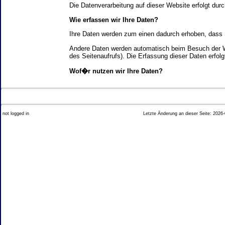
Die Datenverarbeitung auf dieser Website erfolgt d
Wie erfassen wir Ihre Daten?
Ihre Daten werden zum einen dadurch erhoben, dass Si
Andere Daten werden automatisch beim Besuch der We
des Seitenaufrufs). Die Erfassung dieser Daten erfol
Wof�r nutzen wir Ihre Daten?
Ein Teil der Daten wird erhoben, um eine fehlerfrei
Welche Rechte haben Sie bez�glich Ihrer Daten?
not logged in
Letzte Änderung an dieser Seite: 2026-
Sie haben jederzeit das Recht unentgeltlich Auskun
Recht, die Berichtigung, Sperrung oder L�schung di
Impressum angegebenen Adresse an uns wenden. Des
Analyse-Tools und Tools von Drittanbietern
Beim Besuch unserer Website kann Ihr Surf-Verhalte
Ihres Surf-Verhaltens erfolgt in der Regel anonym; d
Nichtbenutzung bestimmter Tools verhindern. Detailli
Sie k�nnen dieser Analyse widersprechen. �ber die 
2. Allgemeine Hinweise und Pflichtinfor