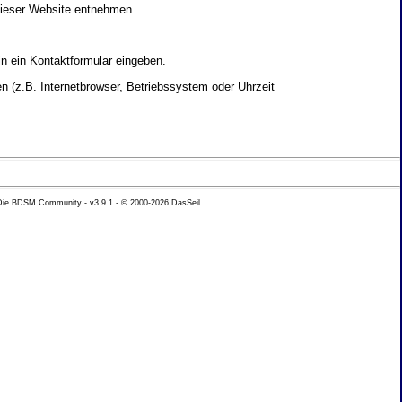
dieser Website entnehmen.
in ein Kontaktformular eingeben.
 (z.B. Internetbrowser, Betriebssystem oder Uhrzeit
yse Ihres Nutzerverhaltens verwendet werden.
 Die BDSM Community - v3.9.1 - © 2000-2026
DasSeil
nen Daten zu erhalten. Sie haben au�erdem ein
hutz k�nnen Sie sich jederzeit unter der im
beh�rde zu.
 mit sogenannten Analyseprogrammen. Die Analyse
ser Analyse widersprechen oder sie durch die
nformieren.