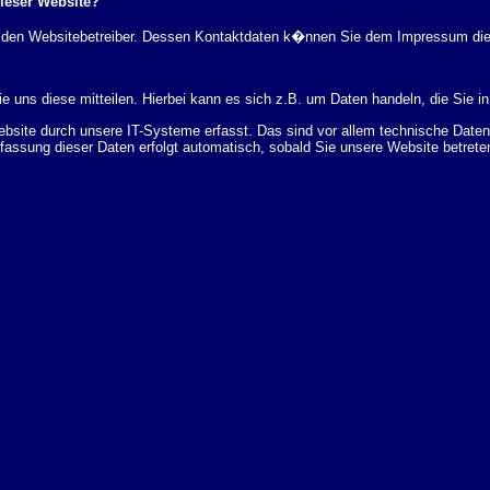
dieser Website?
rch den Websitebetreiber. Dessen Kontaktdaten k�nnen Sie dem Impressum di
 uns diese mitteilen. Hierbei kann es sich z.B. um Daten handeln, die Sie in
ite durch unsere IT-Systeme erfasst. Das sind vor allem technische Daten (
rfassung dieser Daten erfolgt automatisch, sobald Sie unsere Website betrete
Bereitstellung der Website zu gew�hrleisten. Andere Daten k�nnen zur Analyse
 �ber Herkunft, Empf�nger und Zweck Ihrer gespeicherten personenbezogenen
r L�schung dieser Daten zu verlangen. Hierzu sowie zu weiteren Fragen z
en Adresse an uns wenden. Des Weiteren steht Ihnen ein Beschwerderecht be
statistisch ausgewertet werden. Das geschieht vor allem mit Cookies und mi
 erfolgt in der Regel anonym; das Surf-Verhalten kann nicht zu Ihnen zur�c
enutzung bestimmter Tools verhindern. Detaillierte Informationen dazu finden 