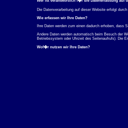
Wer ist verantwortlich f�r die Datenerfassung auf 
Die Datenverarbeitung auf dieser Website erfolgt du
Wie erfassen wir Ihre Daten?
Ihre Daten werden zum einen dadurch erhoben, dass Sie
Andere Daten werden automatisch beim Besuch der Webs
Betriebssystem oder Uhrzeit des Seitenaufrufs). Die E
Wof�r nutzen wir Ihre Daten?
Ein Teil der Daten wird erhoben, um eine fehlerfreie 
verwendet werden.
Welche Rechte haben Sie bez�glich Ihrer Daten?
Sie haben jederzeit das Recht unentgeltlich Auskunft
au�erdem ein Recht, die Berichtigung, Sperrung ode
Sie sich jederzeit unter der im Impressum angegeben
Aufsichtsbeh�rde zu.
Analyse-Tools und Tools von Drittanbietern
Beim Besuch unserer Website kann Ihr Surf-Verhalten 
Analyseprogrammen. Die Analyse Ihres Surf-Verhaltens
dieser Analyse widersprechen oder sie durch die Nichtb
Datenschutzerkl�rung.