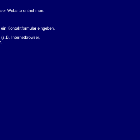
eser Website entnehmen.
 ein Kontaktformular eingeben.
z.B. Internetbrowser,
n.
 Ihres Nutzerverhaltens
 Daten zu erhalten. Sie haben
um Thema Datenschutz k�nnen
i der zust�ndigen
t sogenannten
kverfolgt werden. Sie k�nnen
Sie in der folgenden