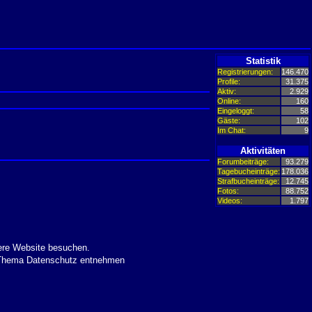
Statistik
Registrierungen:
146.470
Profile:
31.375
Aktiv:
2.929
Online:
160
Eingeloggt:
58
Gäste:
102
Im Chat:
9
Aktivitäten
Forumbeiträge:
93.279
Tagebucheinträge:
178.036
Strafbucheinträge:
12.745
Fotos:
88.752
Videos:
1.797
ere Website besuchen.
m Thema Datenschutz entnehmen