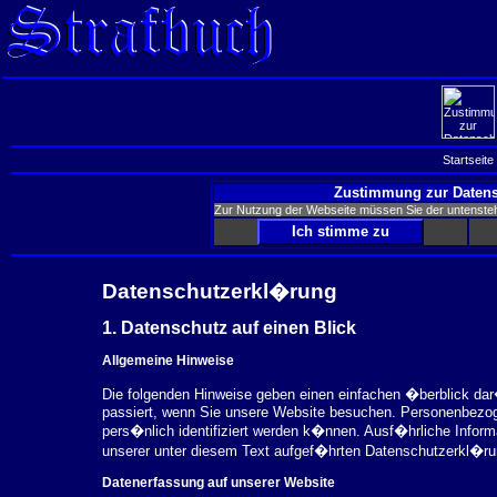
Startseite
Zustimmung zur Datens
Zur Nutzung der Webseite müssen Sie der untenst
Datenschutzerkl�rung
1. Datenschutz auf einen Blick
Allgemeine Hinweise
Die folgenden Hinweise geben einen einfachen �berblick da
passiert, wenn Sie unsere Website besuchen. Personenbezog
pers�nlich identifiziert werden k�nnen. Ausf�hrliche Inf
unserer unter diesem Text aufgef�hrten Datenschutzerkl�ru
Datenerfassung auf unserer Website