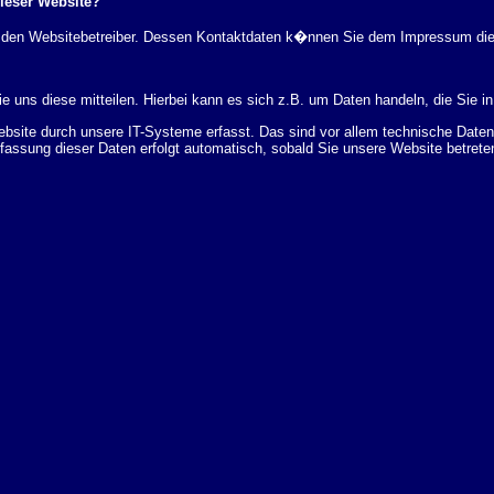
dieser Website?
rch den Websitebetreiber. Dessen Kontaktdaten k�nnen Sie dem Impressum di
 uns diese mitteilen. Hierbei kann es sich z.B. um Daten handeln, die Sie in
ite durch unsere IT-Systeme erfasst. Das sind vor allem technische Daten (
rfassung dieser Daten erfolgt automatisch, sobald Sie unsere Website betrete
Bereitstellung der Website zu gew�hrleisten. Andere Daten k�nnen zur Analyse
 �ber Herkunft, Empf�nger und Zweck Ihrer gespeicherten personenbezogenen
r L�schung dieser Daten zu verlangen. Hierzu sowie zu weiteren Fragen z
en Adresse an uns wenden. Des Weiteren steht Ihnen ein Beschwerderecht be
statistisch ausgewertet werden. Das geschieht vor allem mit Cookies und mi
 erfolgt in der Regel anonym; das Surf-Verhalten kann nicht zu Ihnen zur�c
enutzung bestimmter Tools verhindern. Detaillierte Informationen dazu finden 