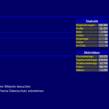
Statistik
Registrierungen:
146.469
Profile:
31.374
Aktiv:
2.932
Online:
80
Eingeloggt:
31
Gäste:
49
Im Chat:
9
Aktivitäten
Forumbeiträge:
93.275
Tagebucheinträge:
178.026
Strafbucheinträge:
12.745
Fotos:
88.747
Videos:
1.797
ere Website besuchen.
m Thema Datenschutz entnehmen