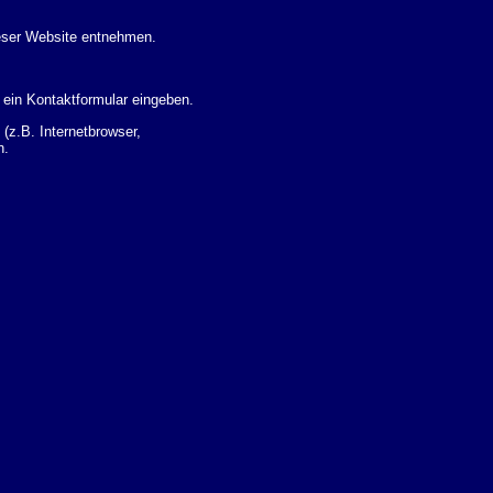
eser Website entnehmen.
 ein Kontaktformular eingeben.
z.B. Internetbrowser,
n.
 Ihres Nutzerverhaltens
 Daten zu erhalten. Sie haben
um Thema Datenschutz k�nnen
i der zust�ndigen
t sogenannten
kverfolgt werden. Sie k�nnen
Sie in der folgenden