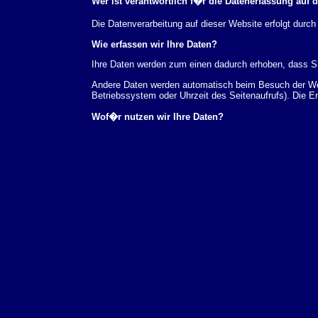
Wer ist verantwortlich f�r die Datenerfassung auf 
Die Datenverarbeitung auf dieser Website erfolgt du
Wie erfassen wir Ihre Daten?
Ihre Daten werden zum einen dadurch erhoben, dass Sie
Andere Daten werden automatisch beim Besuch der Webs
Betriebssystem oder Uhrzeit des Seitenaufrufs). Die E
Wof�r nutzen wir Ihre Daten?
Ein Teil der Daten wird erhoben, um eine fehlerfreie 
verwendet werden.
Welche Rechte haben Sie bez�glich Ihrer Daten?
Sie haben jederzeit das Recht unentgeltlich Auskunft
au�erdem ein Recht, die Berichtigung, Sperrung ode
Sie sich jederzeit unter der im Impressum angegeben
Aufsichtsbeh�rde zu.
Analyse-Tools und Tools von Drittanbietern
Beim Besuch unserer Website kann Ihr Surf-Verhalten 
Analyseprogrammen. Die Analyse Ihres Surf-Verhaltens
dieser Analyse widersprechen oder sie durch die Nichtb
Datenschutzerkl�rung.