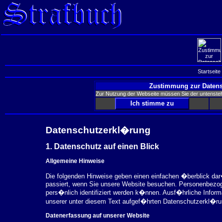
Startseite
Zustimmung zur Datens
Zur Nutzung der Webseite müssen Sie der untenst
Datenschutzerkl�rung
1. Datenschutz auf einen Blick
Allgemeine Hinweise
Die folgenden Hinweise geben einen einfachen �berblick da
passiert, wenn Sie unsere Website besuchen. Personenbezog
pers�nlich identifiziert werden k�nnen. Ausf�hrliche Inf
unserer unter diesem Text aufgef�hrten Datenschutzerkl�ru
Datenerfassung auf unserer Website