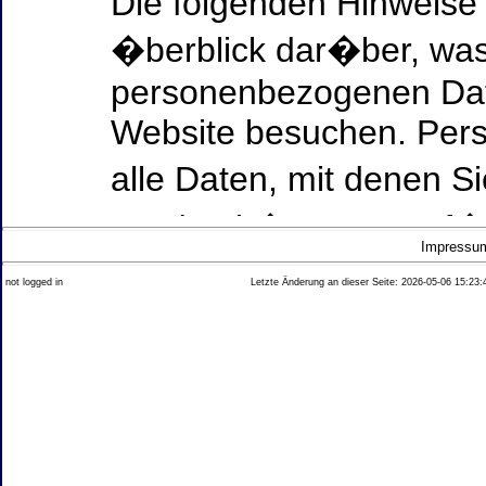
Die folgenden Hinweise
�berblick dar�ber, was
personenbezogenen Date
Website besuchen. Per
alle Daten, mit denen Si
werden k�nnen. Ausf�h
Impressu
Thema Datenschutz ent
not logged in
Letzte Änderung an dieser Seite: 2026-05-06 15:23:
diesem Text aufgef�hrt
Datenerfassung auf uns
Wer ist verantwortlich
dieser Website?