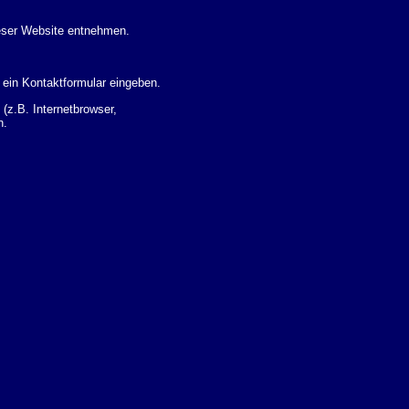
eser Website entnehmen.
 ein Kontaktformular eingeben.
z.B. Internetbrowser,
n.
 Ihres Nutzerverhaltens
 Daten zu erhalten. Sie haben
um Thema Datenschutz k�nnen
i der zust�ndigen
t sogenannten
kverfolgt werden. Sie k�nnen
Sie in der folgenden