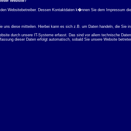
dieser Website?
rch den Websitebetreiber. Dessen Kontaktdaten k�nnen Sie dem Impressum di
 uns diese mitteilen. Hierbei kann es sich z.B. um Daten handeln, die Sie in
ite durch unsere IT-Systeme erfasst. Das sind vor allem technische Daten (
rfassung dieser Daten erfolgt automatisch, sobald Sie unsere Website betrete
Bereitstellung der Website zu gew�hrleisten. Andere Daten k�nnen zur Analyse
 �ber Herkunft, Empf�nger und Zweck Ihrer gespeicherten personenbezogenen
r L�schung dieser Daten zu verlangen. Hierzu sowie zu weiteren Fragen z
en Adresse an uns wenden. Des Weiteren steht Ihnen ein Beschwerderecht be
statistisch ausgewertet werden. Das geschieht vor allem mit Cookies und mi
 erfolgt in der Regel anonym; das Surf-Verhalten kann nicht zu Ihnen zur�c
enutzung bestimmter Tools verhindern. Detaillierte Informationen dazu finden 