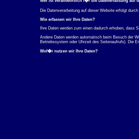
Wer ist verantwortlich f�r die Datenerfassung auf 
Die Datenverarbeitung auf dieser Website erfolgt du
Wie erfassen wir Ihre Daten?
Ihre Daten werden zum einen dadurch erhoben, dass Sie
Andere Daten werden automatisch beim Besuch der Webs
Betriebssystem oder Uhrzeit des Seitenaufrufs). Die E
Wof�r nutzen wir Ihre Daten?
Ein Teil der Daten wird erhoben, um eine fehlerfreie 
verwendet werden.
Welche Rechte haben Sie bez�glich Ihrer Daten?
Sie haben jederzeit das Recht unentgeltlich Auskunft
au�erdem ein Recht, die Berichtigung, Sperrung ode
Sie sich jederzeit unter der im Impressum angegeben
Aufsichtsbeh�rde zu.
Analyse-Tools und Tools von Drittanbietern
Beim Besuch unserer Website kann Ihr Surf-Verhalten 
Analyseprogrammen. Die Analyse Ihres Surf-Verhaltens
dieser Analyse widersprechen oder sie durch die Nichtb
Datenschutzerkl�rung.