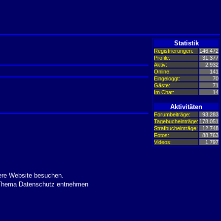
Statistik
Registrierungen:
146.472
Profile:
31.377
Aktiv:
2.932
Online:
141
Eingeloggt:
70
Gäste:
71
Im Chat:
14
Aktivitäten
Forumbeiträge:
93.283
Tagebucheinträge:
178.051
Strafbucheinträge:
12.748
Fotos:
88.763
Videos:
1.797
ere Website besuchen.
m Thema Datenschutz entnehmen