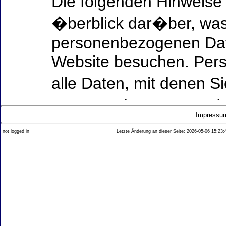
Die folgenden Hinweise
�berblick dar�ber, was
personenbezogenen Date
Website besuchen. Per
alle Daten, mit denen Si
werden k�nnen. Ausf�h
Impressu
Thema Datenschutz ent
not logged in
Letzte Änderung an dieser Seite: 2026-05-06 15:23:
diesem Text aufgef�hrt
Datenerfassung auf uns
Wer ist verantwortlich
dieser Website?