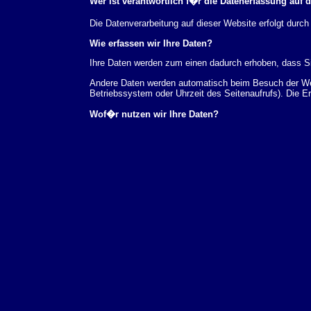
Wer ist verantwortlich f�r die Datenerfassung auf 
Die Datenverarbeitung auf dieser Website erfolgt du
Wie erfassen wir Ihre Daten?
Ihre Daten werden zum einen dadurch erhoben, dass Sie
Andere Daten werden automatisch beim Besuch der Webs
Betriebssystem oder Uhrzeit des Seitenaufrufs). Die E
Wof�r nutzen wir Ihre Daten?
Ein Teil der Daten wird erhoben, um eine fehlerfreie 
verwendet werden.
Welche Rechte haben Sie bez�glich Ihrer Daten?
Sie haben jederzeit das Recht unentgeltlich Auskunft
au�erdem ein Recht, die Berichtigung, Sperrung ode
Sie sich jederzeit unter der im Impressum angegeben
Aufsichtsbeh�rde zu.
Analyse-Tools und Tools von Drittanbietern
Beim Besuch unserer Website kann Ihr Surf-Verhalten 
Analyseprogrammen. Die Analyse Ihres Surf-Verhaltens
dieser Analyse widersprechen oder sie durch die Nichtb
Datenschutzerkl�rung.