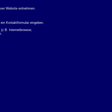
eser Website entnehmen.
 ein Kontaktformular eingeben.
z.B. Internetbrowser,
n.
 Ihres Nutzerverhaltens
 Daten zu erhalten. Sie haben
um Thema Datenschutz k�nnen
i der zust�ndigen
t sogenannten
kverfolgt werden. Sie k�nnen
Sie in der folgenden