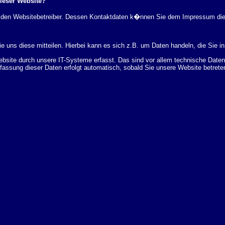
dieser Website?
rch den Websitebetreiber. Dessen Kontaktdaten k�nnen Sie dem Impressum di
 uns diese mitteilen. Hierbei kann es sich z.B. um Daten handeln, die Sie in
ite durch unsere IT-Systeme erfasst. Das sind vor allem technische Daten (
rfassung dieser Daten erfolgt automatisch, sobald Sie unsere Website betrete
Bereitstellung der Website zu gew�hrleisten. Andere Daten k�nnen zur Analyse
 �ber Herkunft, Empf�nger und Zweck Ihrer gespeicherten personenbezogenen
r L�schung dieser Daten zu verlangen. Hierzu sowie zu weiteren Fragen z
en Adresse an uns wenden. Des Weiteren steht Ihnen ein Beschwerderecht be
statistisch ausgewertet werden. Das geschieht vor allem mit Cookies und mi
 erfolgt in der Regel anonym; das Surf-Verhalten kann nicht zu Ihnen zur�c
enutzung bestimmter Tools verhindern. Detaillierte Informationen dazu finden 