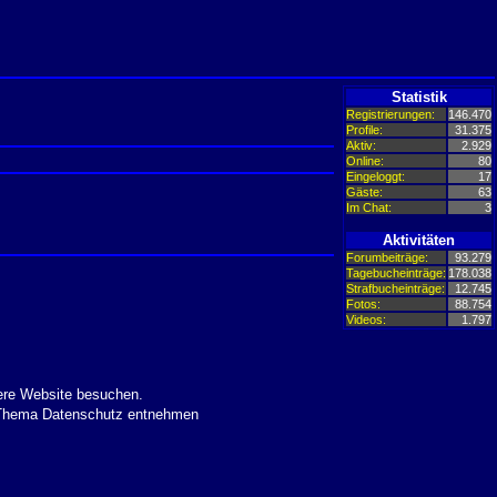
Statistik
Registrierungen:
146.470
Profile:
31.375
Aktiv:
2.929
Online:
80
Eingeloggt:
17
Gäste:
63
Im Chat:
3
Aktivitäten
Forumbeiträge:
93.279
Tagebucheinträge:
178.038
Strafbucheinträge:
12.745
Fotos:
88.754
Videos:
1.797
ere Website besuchen.
m Thema Datenschutz entnehmen