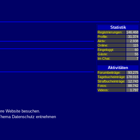
Statistik
Registrierungen:
146.468
Profile:
31.374
Aktiv:
2.938
Online:
115
Eingeloggt:
60
Gäste:
55
Im Chat:
7
Aktivitäten
Forumbeiträge:
93.275
Tagebucheinträge:
178.015
Strafbucheinträge:
12.743
Fotos:
88.742
Videos:
1.797
ere Website besuchen.
m Thema Datenschutz entnehmen