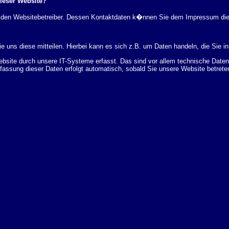
dieser Website?
rch den Websitebetreiber. Dessen Kontaktdaten k�nnen Sie dem Impressum di
 uns diese mitteilen. Hierbei kann es sich z.B. um Daten handeln, die Sie in
ite durch unsere IT-Systeme erfasst. Das sind vor allem technische Daten (
rfassung dieser Daten erfolgt automatisch, sobald Sie unsere Website betrete
Bereitstellung der Website zu gew�hrleisten. Andere Daten k�nnen zur Analyse
 �ber Herkunft, Empf�nger und Zweck Ihrer gespeicherten personenbezogenen
r L�schung dieser Daten zu verlangen. Hierzu sowie zu weiteren Fragen z
en Adresse an uns wenden. Des Weiteren steht Ihnen ein Beschwerderecht be
statistisch ausgewertet werden. Das geschieht vor allem mit Cookies und mi
 erfolgt in der Regel anonym; das Surf-Verhalten kann nicht zu Ihnen zur�c
enutzung bestimmter Tools verhindern. Detaillierte Informationen dazu finden 