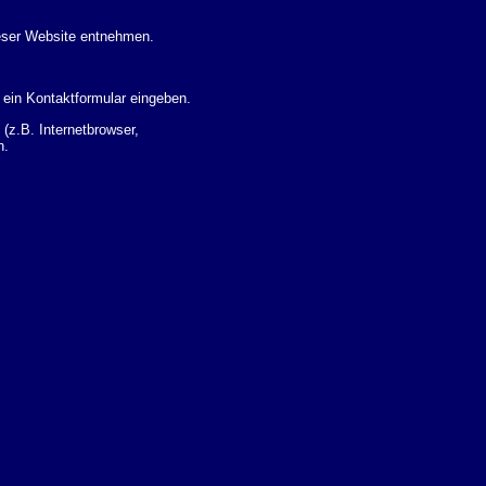
eser Website entnehmen.
 ein Kontaktformular eingeben.
z.B. Internetbrowser,
n.
 Ihres Nutzerverhaltens
 Daten zu erhalten. Sie haben
um Thema Datenschutz k�nnen
i der zust�ndigen
t sogenannten
kverfolgt werden. Sie k�nnen
Sie in der folgenden