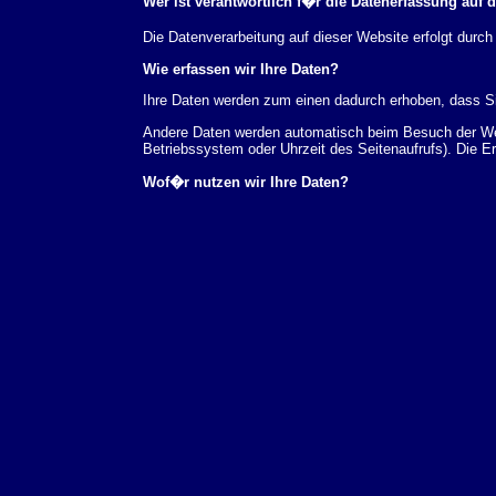
Wer ist verantwortlich f�r die Datenerfassung auf 
Die Datenverarbeitung auf dieser Website erfolgt du
Wie erfassen wir Ihre Daten?
Ihre Daten werden zum einen dadurch erhoben, dass Sie
Andere Daten werden automatisch beim Besuch der Webs
Betriebssystem oder Uhrzeit des Seitenaufrufs). Die E
Wof�r nutzen wir Ihre Daten?
Ein Teil der Daten wird erhoben, um eine fehlerfreie 
verwendet werden.
Welche Rechte haben Sie bez�glich Ihrer Daten?
Sie haben jederzeit das Recht unentgeltlich Auskunft
au�erdem ein Recht, die Berichtigung, Sperrung ode
Sie sich jederzeit unter der im Impressum angegeben
Aufsichtsbeh�rde zu.
Analyse-Tools und Tools von Drittanbietern
Beim Besuch unserer Website kann Ihr Surf-Verhalten 
Analyseprogrammen. Die Analyse Ihres Surf-Verhaltens
dieser Analyse widersprechen oder sie durch die Nichtb
Datenschutzerkl�rung.