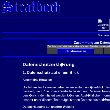
Startseite
Zustimmung zur Datens
Zur Nutzung der Webseite müssen Sie der untenst
Datenschutzerkl�rung
1. Datenschutz auf einen Blick
Allgemeine Hinweise
Die folgenden Hinweise geben einen einfachen �berblick da
passiert, wenn Sie unsere Website besuchen. Personenbezog
pers�nlich identifiziert werden k�nnen. Ausf�hrliche Inf
unserer unter diesem Text aufgef�hrten Datenschutzerkl�ru
Datenerfassung auf unserer Website