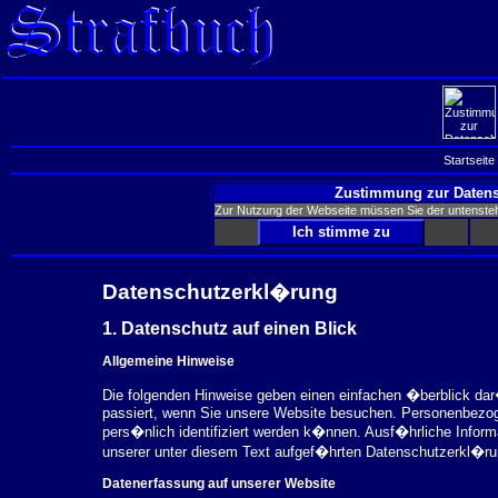
Startseite
Zustimmung zur Datens
Zur Nutzung der Webseite müssen Sie der untenst
Datenschutzerkl�rung
1. Datenschutz auf einen Blick
Allgemeine Hinweise
Die folgenden Hinweise geben einen einfachen �berblick da
passiert, wenn Sie unsere Website besuchen. Personenbezog
pers�nlich identifiziert werden k�nnen. Ausf�hrliche Inf
unserer unter diesem Text aufgef�hrten Datenschutzerkl�ru
Datenerfassung auf unserer Website