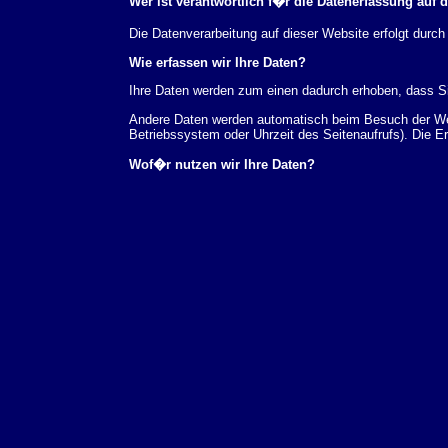
Wer ist verantwortlich f�r die Datenerfassung auf 
Die Datenverarbeitung auf dieser Website erfolgt du
Wie erfassen wir Ihre Daten?
Ihre Daten werden zum einen dadurch erhoben, dass Sie
Andere Daten werden automatisch beim Besuch der Webs
Betriebssystem oder Uhrzeit des Seitenaufrufs). Die E
Wof�r nutzen wir Ihre Daten?
Ein Teil der Daten wird erhoben, um eine fehlerfreie 
verwendet werden.
Welche Rechte haben Sie bez�glich Ihrer Daten?
Sie haben jederzeit das Recht unentgeltlich Auskunft
au�erdem ein Recht, die Berichtigung, Sperrung ode
Sie sich jederzeit unter der im Impressum angegeben
Aufsichtsbeh�rde zu.
Analyse-Tools und Tools von Drittanbietern
Beim Besuch unserer Website kann Ihr Surf-Verhalten 
Analyseprogrammen. Die Analyse Ihres Surf-Verhaltens
dieser Analyse widersprechen oder sie durch die Nichtb
Datenschutzerkl�rung.