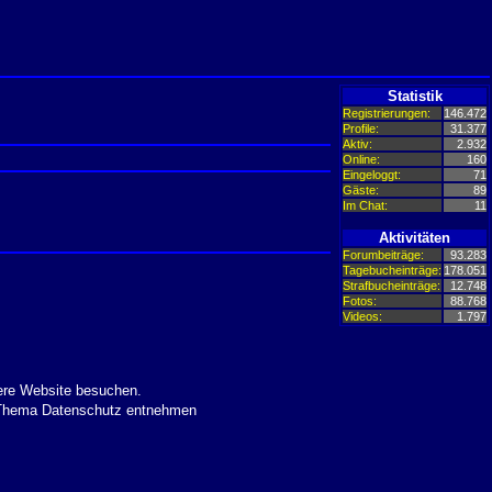
Statistik
Registrierungen:
146.472
Profile:
31.377
Aktiv:
2.932
Online:
160
Eingeloggt:
71
Gäste:
89
Im Chat:
11
Aktivitäten
Forumbeiträge:
93.283
Tagebucheinträge:
178.051
Strafbucheinträge:
12.748
Fotos:
88.768
Videos:
1.797
ere Website besuchen.
m Thema Datenschutz entnehmen