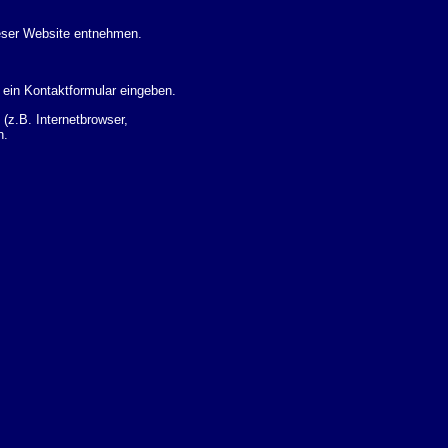
eser Website entnehmen.
 ein Kontaktformular eingeben.
z.B. Internetbrowser,
n.
 Ihres Nutzerverhaltens
 Daten zu erhalten. Sie haben
um Thema Datenschutz k�nnen
i der zust�ndigen
t sogenannten
kverfolgt werden. Sie k�nnen
Sie in der folgenden