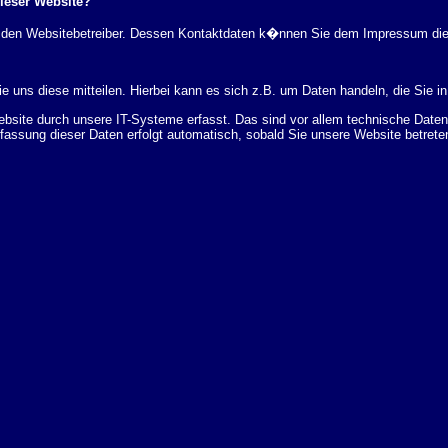
dieser Website?
rch den Websitebetreiber. Dessen Kontaktdaten k�nnen Sie dem Impressum di
 uns diese mitteilen. Hierbei kann es sich z.B. um Daten handeln, die Sie in
ite durch unsere IT-Systeme erfasst. Das sind vor allem technische Daten (
rfassung dieser Daten erfolgt automatisch, sobald Sie unsere Website betrete
Bereitstellung der Website zu gew�hrleisten. Andere Daten k�nnen zur Analyse
 �ber Herkunft, Empf�nger und Zweck Ihrer gespeicherten personenbezogenen
r L�schung dieser Daten zu verlangen. Hierzu sowie zu weiteren Fragen z
en Adresse an uns wenden. Des Weiteren steht Ihnen ein Beschwerderecht be
statistisch ausgewertet werden. Das geschieht vor allem mit Cookies und mi
 erfolgt in der Regel anonym; das Surf-Verhalten kann nicht zu Ihnen zur�c
enutzung bestimmter Tools verhindern. Detaillierte Informationen dazu finden 