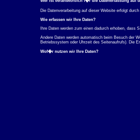
Wer ist verantwortlich f�r die Datenerfassung auf 
Die Datenverarbeitung auf dieser Website erfolgt du
Wie erfassen wir Ihre Daten?
Ihre Daten werden zum einen dadurch erhoben, dass Sie
Andere Daten werden automatisch beim Besuch der Webs
Betriebssystem oder Uhrzeit des Seitenaufrufs). Die E
Wof�r nutzen wir Ihre Daten?
Ein Teil der Daten wird erhoben, um eine fehlerfreie 
verwendet werden.
Welche Rechte haben Sie bez�glich Ihrer Daten?
Sie haben jederzeit das Recht unentgeltlich Auskunft
au�erdem ein Recht, die Berichtigung, Sperrung ode
Sie sich jederzeit unter der im Impressum angegeben
Aufsichtsbeh�rde zu.
Analyse-Tools und Tools von Drittanbietern
Beim Besuch unserer Website kann Ihr Surf-Verhalten 
Analyseprogrammen. Die Analyse Ihres Surf-Verhaltens
dieser Analyse widersprechen oder sie durch die Nichtb
Datenschutzerkl�rung.