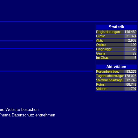
Statistik
Registrierungen:
146.469
Profile:
31.374
Aktiv:
2.932
Online:
100
Eingeloggt:
28
Gäste:
72
Im Chat:
6
Aktivitäten
Forumbeiträge:
93.275
Tagebucheinträge:
178.026
Strafbucheinträge:
12.745
Fotos:
88.747
Videos:
1.797
ere Website besuchen.
m Thema Datenschutz entnehmen