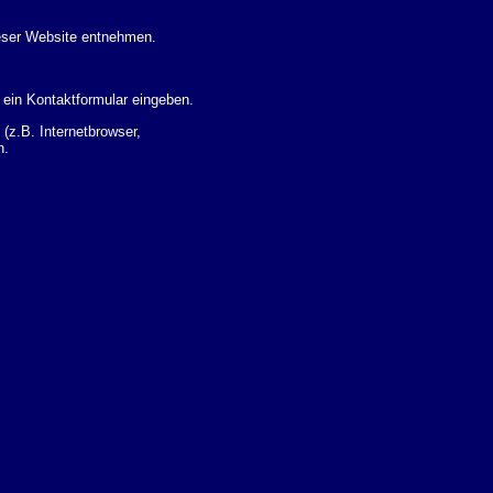
eser Website entnehmen.
 ein Kontaktformular eingeben.
z.B. Internetbrowser,
n.
 Ihres Nutzerverhaltens
 Daten zu erhalten. Sie haben
um Thema Datenschutz k�nnen
i der zust�ndigen
t sogenannten
kverfolgt werden. Sie k�nnen
Sie in der folgenden