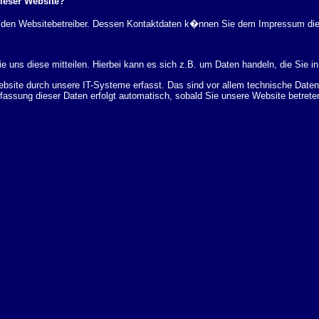
dieser Website?
rch den Websitebetreiber. Dessen Kontaktdaten k�nnen Sie dem Impressum di
 uns diese mitteilen. Hierbei kann es sich z.B. um Daten handeln, die Sie in
ite durch unsere IT-Systeme erfasst. Das sind vor allem technische Daten (
rfassung dieser Daten erfolgt automatisch, sobald Sie unsere Website betrete
Bereitstellung der Website zu gew�hrleisten. Andere Daten k�nnen zur Analyse
 �ber Herkunft, Empf�nger und Zweck Ihrer gespeicherten personenbezogenen
r L�schung dieser Daten zu verlangen. Hierzu sowie zu weiteren Fragen z
en Adresse an uns wenden. Des Weiteren steht Ihnen ein Beschwerderecht be
statistisch ausgewertet werden. Das geschieht vor allem mit Cookies und mi
 erfolgt in der Regel anonym; das Surf-Verhalten kann nicht zu Ihnen zur�c
enutzung bestimmter Tools verhindern. Detaillierte Informationen dazu finden 