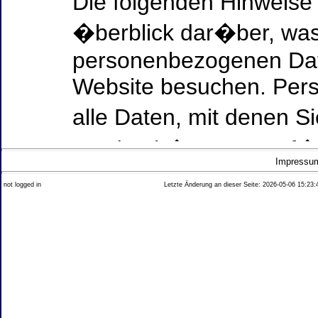
Die folgenden Hinweise
�berblick dar�ber, was
personenbezogenen Date
Website besuchen. Per
alle Daten, mit denen Si
werden k�nnen. Ausf�h
Impressu
Thema Datenschutz ent
not logged in
Letzte Änderung an dieser Seite: 2026-05-06 15:23:
diesem Text aufgef�hrt
Datenerfassung auf uns
Wer ist verantwortlich
dieser Website?