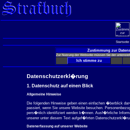
Startseite
Zustimmung zur Datens
Zur Nutzung der Webseite müssen Sie der untenst
Datenschutzerkl�rung
1. Datenschutz auf einen Blick
Allgemeine Hinweise
Die folgenden Hinweise geben einen einfachen �berblick da
passiert, wenn Sie unsere Website besuchen. Personenbezog
pers�nlich identifiziert werden k�nnen. Ausf�hrliche Inf
unserer unter diesem Text aufgef�hrten Datenschutzerkl�ru
Datenerfassung auf unserer Website