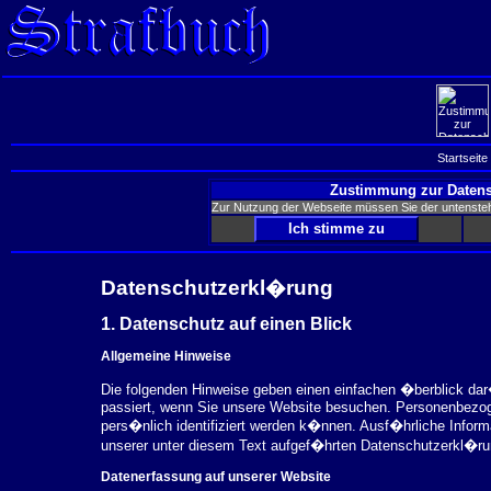
Startseite
Zustimmung zur Datens
Zur Nutzung der Webseite müssen Sie der untenst
Datenschutzerkl�rung
1. Datenschutz auf einen Blick
Allgemeine Hinweise
Die folgenden Hinweise geben einen einfachen �berblick da
passiert, wenn Sie unsere Website besuchen. Personenbezog
pers�nlich identifiziert werden k�nnen. Ausf�hrliche Inf
unserer unter diesem Text aufgef�hrten Datenschutzerkl�ru
Datenerfassung auf unserer Website