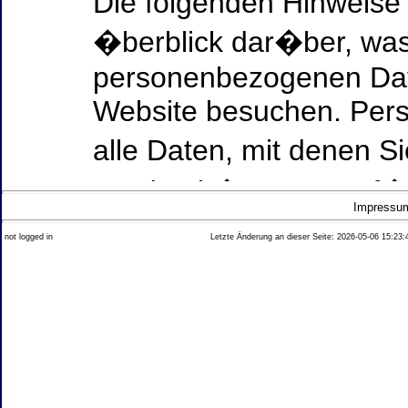
Die folgenden Hinweise
�berblick dar�ber, was
personenbezogenen Date
Website besuchen. Per
alle Daten, mit denen Si
werden k�nnen. Ausf�h
Impressu
Thema Datenschutz ent
not logged in
Letzte Änderung an dieser Seite: 2026-05-06 15:23:
diesem Text aufgef�hrt
Datenerfassung auf uns
Wer ist verantwortlich
dieser Website?