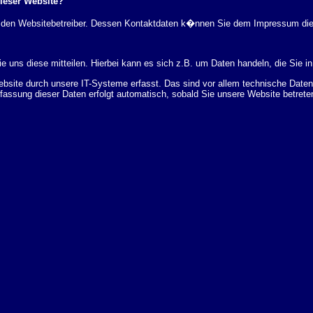
dieser Website?
rch den Websitebetreiber. Dessen Kontaktdaten k�nnen Sie dem Impressum di
 uns diese mitteilen. Hierbei kann es sich z.B. um Daten handeln, die Sie in
ite durch unsere IT-Systeme erfasst. Das sind vor allem technische Daten (
rfassung dieser Daten erfolgt automatisch, sobald Sie unsere Website betrete
Bereitstellung der Website zu gew�hrleisten. Andere Daten k�nnen zur Analyse
 �ber Herkunft, Empf�nger und Zweck Ihrer gespeicherten personenbezogenen
r L�schung dieser Daten zu verlangen. Hierzu sowie zu weiteren Fragen z
en Adresse an uns wenden. Des Weiteren steht Ihnen ein Beschwerderecht be
statistisch ausgewertet werden. Das geschieht vor allem mit Cookies und mi
 erfolgt in der Regel anonym; das Surf-Verhalten kann nicht zu Ihnen zur�c
enutzung bestimmter Tools verhindern. Detaillierte Informationen dazu finden 