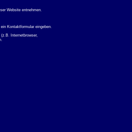
eser Website entnehmen.
 ein Kontaktformular eingeben.
z.B. Internetbrowser,
n.
 Ihres Nutzerverhaltens
 Daten zu erhalten. Sie haben
um Thema Datenschutz k�nnen
i der zust�ndigen
t sogenannten
kverfolgt werden. Sie k�nnen
Sie in der folgenden