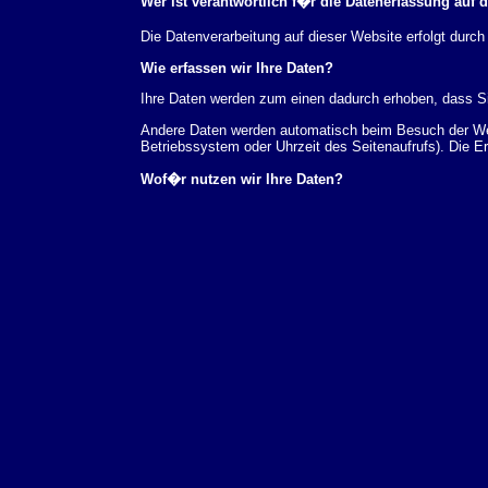
Wer ist verantwortlich f�r die Datenerfassung auf 
Die Datenverarbeitung auf dieser Website erfolgt du
Wie erfassen wir Ihre Daten?
Ihre Daten werden zum einen dadurch erhoben, dass Sie
Andere Daten werden automatisch beim Besuch der Webs
Betriebssystem oder Uhrzeit des Seitenaufrufs). Die E
Wof�r nutzen wir Ihre Daten?
Ein Teil der Daten wird erhoben, um eine fehlerfreie 
verwendet werden.
Welche Rechte haben Sie bez�glich Ihrer Daten?
Sie haben jederzeit das Recht unentgeltlich Auskunft
au�erdem ein Recht, die Berichtigung, Sperrung ode
Sie sich jederzeit unter der im Impressum angegeben
Aufsichtsbeh�rde zu.
Analyse-Tools und Tools von Drittanbietern
Beim Besuch unserer Website kann Ihr Surf-Verhalten 
Analyseprogrammen. Die Analyse Ihres Surf-Verhaltens
dieser Analyse widersprechen oder sie durch die Nichtb
Datenschutzerkl�rung.