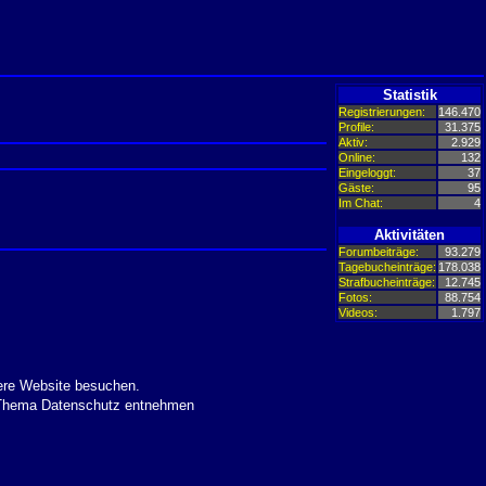
Statistik
Registrierungen:
146.470
Profile:
31.375
Aktiv:
2.929
Online:
132
Eingeloggt:
37
Gäste:
95
Im Chat:
4
Aktivitäten
Forumbeiträge:
93.279
Tagebucheinträge:
178.038
Strafbucheinträge:
12.745
Fotos:
88.754
Videos:
1.797
ere Website besuchen.
m Thema Datenschutz entnehmen