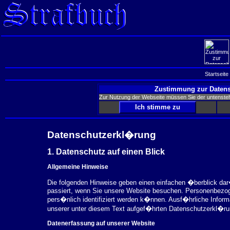
Startseite
Zustimmung zur Datens
Zur Nutzung der Webseite müssen Sie der untenst
Datenschutzerkl�rung
1. Datenschutz auf einen Blick
Allgemeine Hinweise
Die folgenden Hinweise geben einen einfachen �berblick da
passiert, wenn Sie unsere Website besuchen. Personenbezog
pers�nlich identifiziert werden k�nnen. Ausf�hrliche Inf
unserer unter diesem Text aufgef�hrten Datenschutzerkl�ru
Datenerfassung auf unserer Website