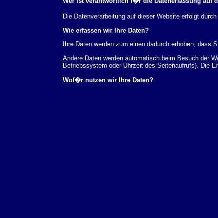
Wer ist verantwortlich f�r die Datenerfassung auf 
Die Datenverarbeitung auf dieser Website erfolgt du
Wie erfassen wir Ihre Daten?
Ihre Daten werden zum einen dadurch erhoben, dass Sie
Andere Daten werden automatisch beim Besuch der Webs
Betriebssystem oder Uhrzeit des Seitenaufrufs). Die E
Wof�r nutzen wir Ihre Daten?
Ein Teil der Daten wird erhoben, um eine fehlerfreie 
verwendet werden.
Welche Rechte haben Sie bez�glich Ihrer Daten?
Sie haben jederzeit das Recht unentgeltlich Auskunft
au�erdem ein Recht, die Berichtigung, Sperrung ode
Sie sich jederzeit unter der im Impressum angegeben
Aufsichtsbeh�rde zu.
Analyse-Tools und Tools von Drittanbietern
Beim Besuch unserer Website kann Ihr Surf-Verhalten 
Analyseprogrammen. Die Analyse Ihres Surf-Verhaltens
dieser Analyse widersprechen oder sie durch die Nichtb
Datenschutzerkl�rung.