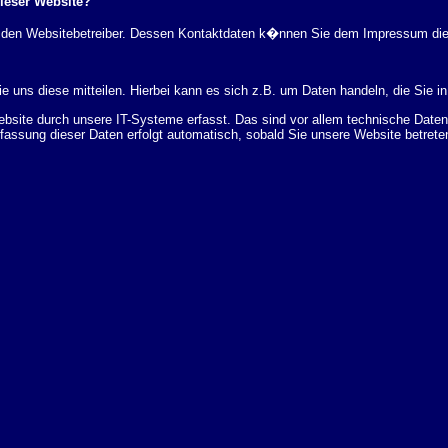
dieser Website?
rch den Websitebetreiber. Dessen Kontaktdaten k�nnen Sie dem Impressum di
 uns diese mitteilen. Hierbei kann es sich z.B. um Daten handeln, die Sie in
ite durch unsere IT-Systeme erfasst. Das sind vor allem technische Daten (
rfassung dieser Daten erfolgt automatisch, sobald Sie unsere Website betrete
Bereitstellung der Website zu gew�hrleisten. Andere Daten k�nnen zur Analyse
 �ber Herkunft, Empf�nger und Zweck Ihrer gespeicherten personenbezogenen
r L�schung dieser Daten zu verlangen. Hierzu sowie zu weiteren Fragen z
en Adresse an uns wenden. Des Weiteren steht Ihnen ein Beschwerderecht be
statistisch ausgewertet werden. Das geschieht vor allem mit Cookies und mi
 erfolgt in der Regel anonym; das Surf-Verhalten kann nicht zu Ihnen zur�c
enutzung bestimmter Tools verhindern. Detaillierte Informationen dazu finden 