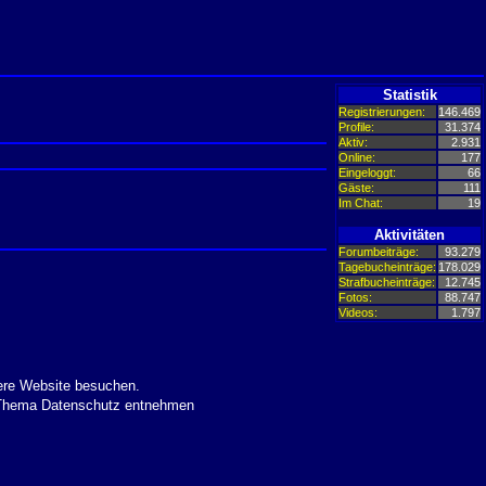
Statistik
Registrierungen:
146.469
Profile:
31.374
Aktiv:
2.931
Online:
177
Eingeloggt:
66
Gäste:
111
Im Chat:
19
Aktivitäten
Forumbeiträge:
93.279
Tagebucheinträge:
178.029
Strafbucheinträge:
12.745
Fotos:
88.747
Videos:
1.797
ere Website besuchen.
m Thema Datenschutz entnehmen