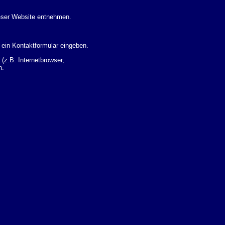
eser Website entnehmen.
 ein Kontaktformular eingeben.
z.B. Internetbrowser,
n.
 Ihres Nutzerverhaltens
 Daten zu erhalten. Sie haben
um Thema Datenschutz k�nnen
i der zust�ndigen
t sogenannten
kverfolgt werden. Sie k�nnen
Sie in der folgenden