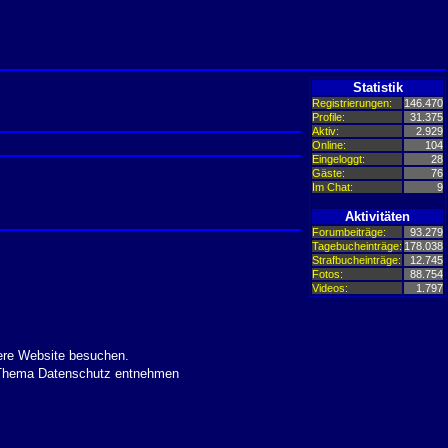
Statistik
Registrierungen:
146.470
Profile:
31.375
Aktiv:
2.929
Online:
104
Eingeloggt:
28
Gäste:
76
Im Chat:
9
Aktivitäten
Forumbeiträge:
93.279
Tagebucheinträge:
178.038
Strafbucheinträge:
12.745
Fotos:
88.754
Videos:
1.797
ere Website besuchen.
m Thema Datenschutz entnehmen