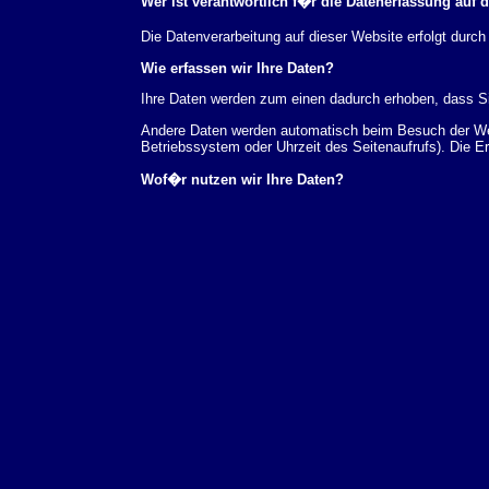
Wer ist verantwortlich f�r die Datenerfassung auf 
Die Datenverarbeitung auf dieser Website erfolgt du
Wie erfassen wir Ihre Daten?
Ihre Daten werden zum einen dadurch erhoben, dass Sie
Andere Daten werden automatisch beim Besuch der Webs
Betriebssystem oder Uhrzeit des Seitenaufrufs). Die E
Wof�r nutzen wir Ihre Daten?
Ein Teil der Daten wird erhoben, um eine fehlerfreie 
verwendet werden.
Welche Rechte haben Sie bez�glich Ihrer Daten?
Sie haben jederzeit das Recht unentgeltlich Auskunft
au�erdem ein Recht, die Berichtigung, Sperrung ode
Sie sich jederzeit unter der im Impressum angegeben
Aufsichtsbeh�rde zu.
Analyse-Tools und Tools von Drittanbietern
Beim Besuch unserer Website kann Ihr Surf-Verhalten 
Analyseprogrammen. Die Analyse Ihres Surf-Verhaltens
dieser Analyse widersprechen oder sie durch die Nichtb
Datenschutzerkl�rung.