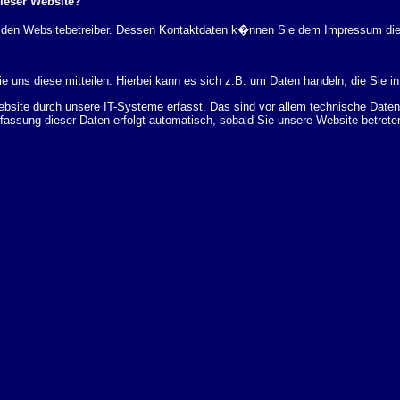
dieser Website?
rch den Websitebetreiber. Dessen Kontaktdaten k�nnen Sie dem Impressum di
 uns diese mitteilen. Hierbei kann es sich z.B. um Daten handeln, die Sie in
ite durch unsere IT-Systeme erfasst. Das sind vor allem technische Daten (
rfassung dieser Daten erfolgt automatisch, sobald Sie unsere Website betrete
Bereitstellung der Website zu gew�hrleisten. Andere Daten k�nnen zur Analyse
 �ber Herkunft, Empf�nger und Zweck Ihrer gespeicherten personenbezogenen
r L�schung dieser Daten zu verlangen. Hierzu sowie zu weiteren Fragen z
en Adresse an uns wenden. Des Weiteren steht Ihnen ein Beschwerderecht be
statistisch ausgewertet werden. Das geschieht vor allem mit Cookies und mi
 erfolgt in der Regel anonym; das Surf-Verhalten kann nicht zu Ihnen zur�c
enutzung bestimmter Tools verhindern. Detaillierte Informationen dazu finden 