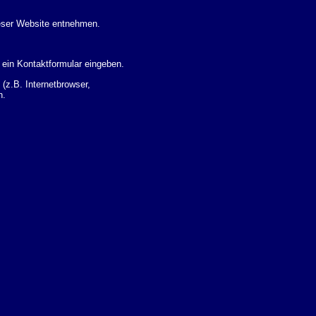
eser Website entnehmen.
 ein Kontaktformular eingeben.
z.B. Internetbrowser,
n.
 Ihres Nutzerverhaltens
 Daten zu erhalten. Sie haben
um Thema Datenschutz k�nnen
i der zust�ndigen
t sogenannten
kverfolgt werden. Sie k�nnen
Sie in der folgenden