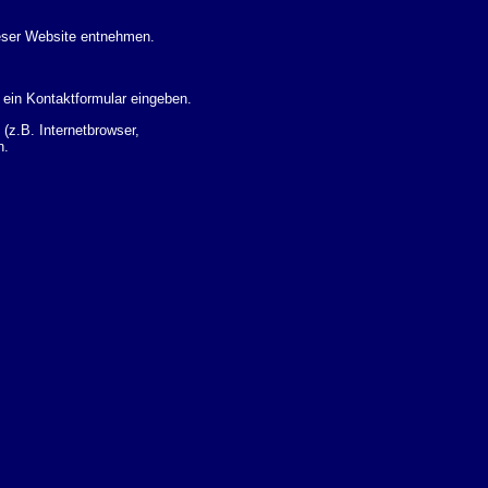
eser Website entnehmen.
 ein Kontaktformular eingeben.
z.B. Internetbrowser,
n.
 Ihres Nutzerverhaltens
 Daten zu erhalten. Sie haben
um Thema Datenschutz k�nnen
i der zust�ndigen
t sogenannten
kverfolgt werden. Sie k�nnen
Sie in der folgenden