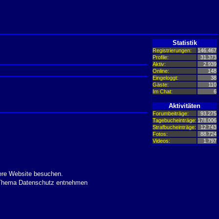
Statistik
Registrierungen:
146.467
Profile:
31.373
Aktiv:
2.939
Online:
148
Eingeloggt:
38
Gäste:
110
Im Chat:
6
Aktivitäten
Forumbeiträge:
93.275
Tagebucheinträge:
178.006
Strafbucheinträge:
12.743
Fotos:
88.724
Videos:
1.797
ere Website besuchen.
m Thema Datenschutz entnehmen