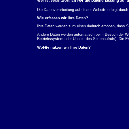
Wer ist verantwortlich f�r die Datenerfassung auf 
Die Datenverarbeitung auf dieser Website erfolgt du
Wie erfassen wir Ihre Daten?
Ihre Daten werden zum einen dadurch erhoben, dass Sie
Andere Daten werden automatisch beim Besuch der Webs
Betriebssystem oder Uhrzeit des Seitenaufrufs). Die E
Wof�r nutzen wir Ihre Daten?
Ein Teil der Daten wird erhoben, um eine fehlerfreie 
verwendet werden.
Welche Rechte haben Sie bez�glich Ihrer Daten?
Sie haben jederzeit das Recht unentgeltlich Auskunft
au�erdem ein Recht, die Berichtigung, Sperrung ode
Sie sich jederzeit unter der im Impressum angegeben
Aufsichtsbeh�rde zu.
Analyse-Tools und Tools von Drittanbietern
Beim Besuch unserer Website kann Ihr Surf-Verhalten 
Analyseprogrammen. Die Analyse Ihres Surf-Verhaltens
dieser Analyse widersprechen oder sie durch die Nichtb
Datenschutzerkl�rung.