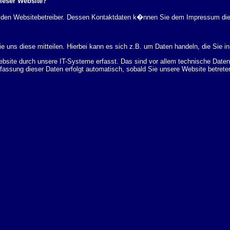
dieser Website?
rch den Websitebetreiber. Dessen Kontaktdaten k�nnen Sie dem Impressum di
 uns diese mitteilen. Hierbei kann es sich z.B. um Daten handeln, die Sie in
ite durch unsere IT-Systeme erfasst. Das sind vor allem technische Daten (
rfassung dieser Daten erfolgt automatisch, sobald Sie unsere Website betrete
Bereitstellung der Website zu gew�hrleisten. Andere Daten k�nnen zur Analyse
 �ber Herkunft, Empf�nger und Zweck Ihrer gespeicherten personenbezogenen
r L�schung dieser Daten zu verlangen. Hierzu sowie zu weiteren Fragen z
en Adresse an uns wenden. Des Weiteren steht Ihnen ein Beschwerderecht be
statistisch ausgewertet werden. Das geschieht vor allem mit Cookies und mi
 erfolgt in der Regel anonym; das Surf-Verhalten kann nicht zu Ihnen zur�c
enutzung bestimmter Tools verhindern. Detaillierte Informationen dazu finden 