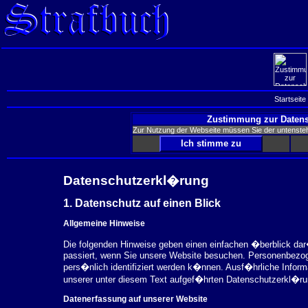
Startseite
Zustimmung zur Datens
Zur Nutzung der Webseite müssen Sie der untenst
Datenschutzerkl�rung
1. Datenschutz auf einen Blick
Allgemeine Hinweise
Die folgenden Hinweise geben einen einfachen �berblick da
passiert, wenn Sie unsere Website besuchen. Personenbezog
pers�nlich identifiziert werden k�nnen. Ausf�hrliche Inf
unserer unter diesem Text aufgef�hrten Datenschutzerkl�ru
Datenerfassung auf unserer Website