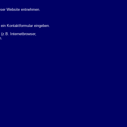
eser Website entnehmen.
 ein Kontaktformular eingeben.
z.B. Internetbrowser,
n.
 Ihres Nutzerverhaltens
 Daten zu erhalten. Sie haben
um Thema Datenschutz k�nnen
i der zust�ndigen
t sogenannten
kverfolgt werden. Sie k�nnen
Sie in der folgenden