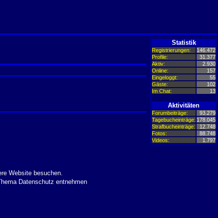
Statistik
Registrierungen:
146.472
Profile:
31.377
Aktiv:
2.930
Online:
157
Eingeloggt:
55
Gäste:
102
Im Chat:
13
Aktivitäten
Forumbeiträge:
93.279
Tagebucheinträge:
178.045
Strafbucheinträge:
12.748
Fotos:
88.748
Videos:
1.797
ere Website besuchen.
m Thema Datenschutz entnehmen