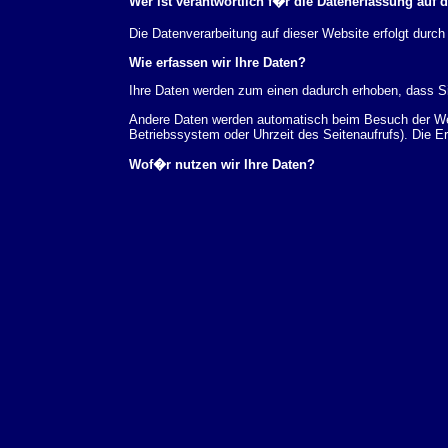
Wer ist verantwortlich f�r die Datenerfassung auf 
Die Datenverarbeitung auf dieser Website erfolgt du
Wie erfassen wir Ihre Daten?
Ihre Daten werden zum einen dadurch erhoben, dass Sie
Andere Daten werden automatisch beim Besuch der Webs
Betriebssystem oder Uhrzeit des Seitenaufrufs). Die E
Wof�r nutzen wir Ihre Daten?
Ein Teil der Daten wird erhoben, um eine fehlerfreie 
verwendet werden.
Welche Rechte haben Sie bez�glich Ihrer Daten?
Sie haben jederzeit das Recht unentgeltlich Auskunft
au�erdem ein Recht, die Berichtigung, Sperrung ode
Sie sich jederzeit unter der im Impressum angegeben
Aufsichtsbeh�rde zu.
Analyse-Tools und Tools von Drittanbietern
Beim Besuch unserer Website kann Ihr Surf-Verhalten 
Analyseprogrammen. Die Analyse Ihres Surf-Verhaltens
dieser Analyse widersprechen oder sie durch die Nichtb
Datenschutzerkl�rung.