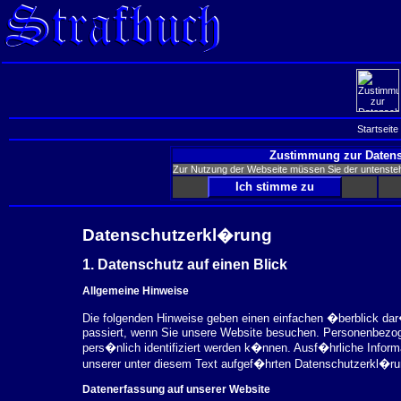
Startseite
Zustimmung zur Datens
Zur Nutzung der Webseite müssen Sie der untenst
Datenschutzerkl�rung
1. Datenschutz auf einen Blick
Allgemeine Hinweise
Die folgenden Hinweise geben einen einfachen �berblick da
passiert, wenn Sie unsere Website besuchen. Personenbezog
pers�nlich identifiziert werden k�nnen. Ausf�hrliche Inf
unserer unter diesem Text aufgef�hrten Datenschutzerkl�ru
Datenerfassung auf unserer Website