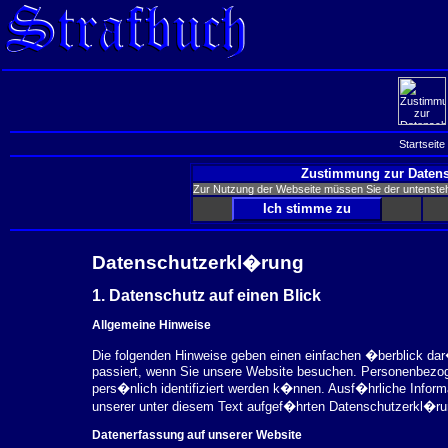
Startseite
Zustimmung zur Datens
Zur Nutzung der Webseite müssen Sie der untenst
Datenschutzerkl�rung
1. Datenschutz auf einen Blick
Allgemeine Hinweise
Die folgenden Hinweise geben einen einfachen �berblick da
passiert, wenn Sie unsere Website besuchen. Personenbezog
pers�nlich identifiziert werden k�nnen. Ausf�hrliche Inf
unserer unter diesem Text aufgef�hrten Datenschutzerkl�ru
Datenerfassung auf unserer Website