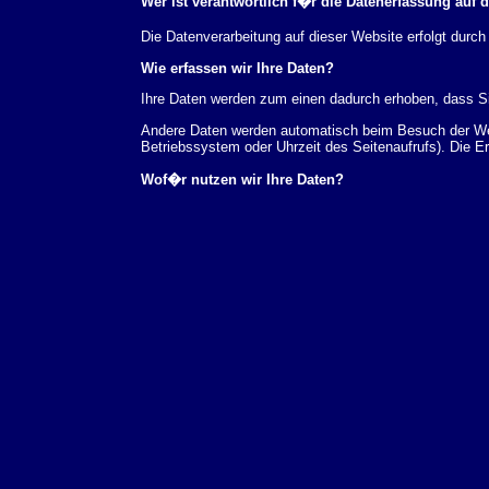
Wer ist verantwortlich f�r die Datenerfassung auf 
Die Datenverarbeitung auf dieser Website erfolgt du
Wie erfassen wir Ihre Daten?
Ihre Daten werden zum einen dadurch erhoben, dass Sie
Andere Daten werden automatisch beim Besuch der Webs
Betriebssystem oder Uhrzeit des Seitenaufrufs). Die E
Wof�r nutzen wir Ihre Daten?
Ein Teil der Daten wird erhoben, um eine fehlerfreie 
verwendet werden.
Welche Rechte haben Sie bez�glich Ihrer Daten?
Sie haben jederzeit das Recht unentgeltlich Auskunft
au�erdem ein Recht, die Berichtigung, Sperrung ode
Sie sich jederzeit unter der im Impressum angegeben
Aufsichtsbeh�rde zu.
Analyse-Tools und Tools von Drittanbietern
Beim Besuch unserer Website kann Ihr Surf-Verhalten 
Analyseprogrammen. Die Analyse Ihres Surf-Verhaltens
dieser Analyse widersprechen oder sie durch die Nichtb
Datenschutzerkl�rung.