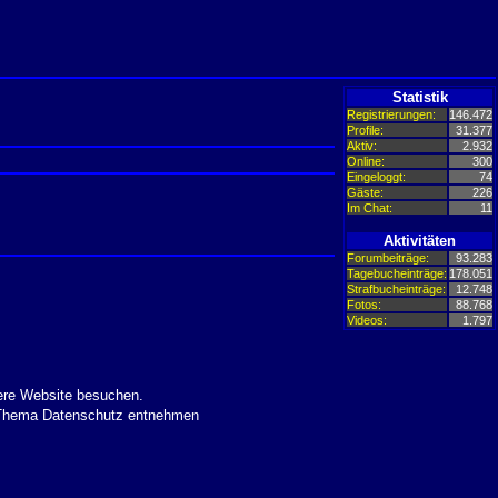
Statistik
Registrierungen:
146.472
Profile:
31.377
Aktiv:
2.932
Online:
300
Eingeloggt:
74
Gäste:
226
Im Chat:
11
Aktivitäten
Forumbeiträge:
93.283
Tagebucheinträge:
178.051
Strafbucheinträge:
12.748
Fotos:
88.768
Videos:
1.797
ere Website besuchen.
m Thema Datenschutz entnehmen