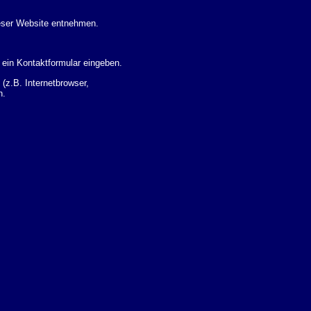
eser Website entnehmen.
 ein Kontaktformular eingeben.
z.B. Internetbrowser,
n.
 Ihres Nutzerverhaltens
 Daten zu erhalten. Sie haben
um Thema Datenschutz k�nnen
i der zust�ndigen
t sogenannten
kverfolgt werden. Sie k�nnen
Sie in der folgenden