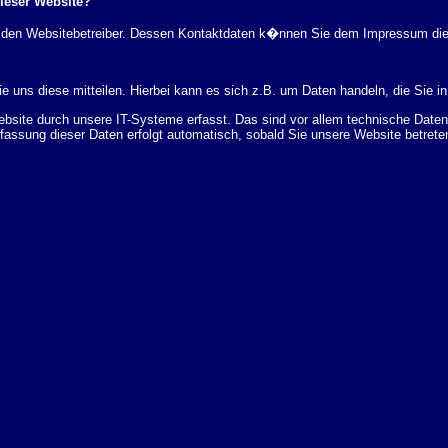
dieser Website?
rch den Websitebetreiber. Dessen Kontaktdaten k�nnen Sie dem Impressum di
 uns diese mitteilen. Hierbei kann es sich z.B. um Daten handeln, die Sie in
ite durch unsere IT-Systeme erfasst. Das sind vor allem technische Daten (
rfassung dieser Daten erfolgt automatisch, sobald Sie unsere Website betrete
Bereitstellung der Website zu gew�hrleisten. Andere Daten k�nnen zur Analyse
 �ber Herkunft, Empf�nger und Zweck Ihrer gespeicherten personenbezogenen
r L�schung dieser Daten zu verlangen. Hierzu sowie zu weiteren Fragen z
en Adresse an uns wenden. Des Weiteren steht Ihnen ein Beschwerderecht be
statistisch ausgewertet werden. Das geschieht vor allem mit Cookies und mi
 erfolgt in der Regel anonym; das Surf-Verhalten kann nicht zu Ihnen zur�c
enutzung bestimmter Tools verhindern. Detaillierte Informationen dazu finden 