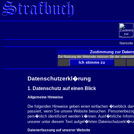
Startseite
Zustimmung zur Datens
Zur Nutzung der Webseite müssen Sie der untenst
Datenschutzerkl�rung
1. Datenschutz auf einen Blick
Allgemeine Hinweise
Die folgenden Hinweise geben einen einfachen �berblick da
passiert, wenn Sie unsere Website besuchen. Personenbezog
pers�nlich identifiziert werden k�nnen. Ausf�hrliche Inf
unserer unter diesem Text aufgef�hrten Datenschutzerkl�ru
Datenerfassung auf unserer Website