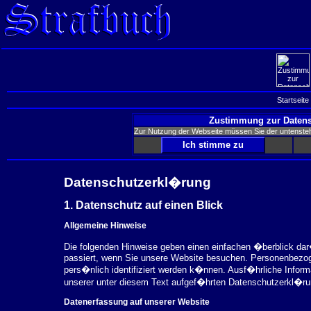
Startseite
Zustimmung zur Datens
Zur Nutzung der Webseite müssen Sie der untenst
Datenschutzerkl�rung
1. Datenschutz auf einen Blick
Allgemeine Hinweise
Die folgenden Hinweise geben einen einfachen �berblick da
passiert, wenn Sie unsere Website besuchen. Personenbezog
pers�nlich identifiziert werden k�nnen. Ausf�hrliche Inf
unserer unter diesem Text aufgef�hrten Datenschutzerkl�ru
Datenerfassung auf unserer Website