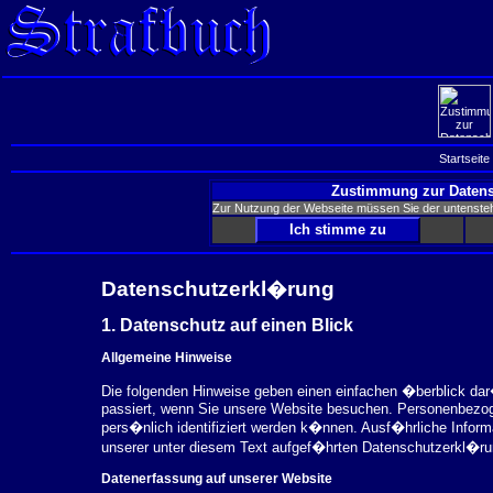
Startseite
Zustimmung zur Datens
Zur Nutzung der Webseite müssen Sie der untenst
Datenschutzerkl�rung
1. Datenschutz auf einen Blick
Allgemeine Hinweise
Die folgenden Hinweise geben einen einfachen �berblick da
passiert, wenn Sie unsere Website besuchen. Personenbezog
pers�nlich identifiziert werden k�nnen. Ausf�hrliche Inf
unserer unter diesem Text aufgef�hrten Datenschutzerkl�ru
Datenerfassung auf unserer Website