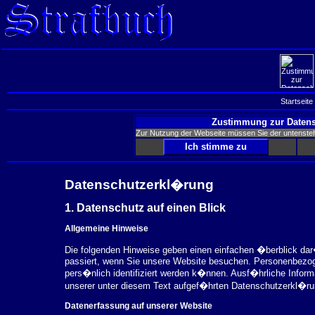
Startseite
Zustimmung zur Datens
Zur Nutzung der Webseite müssen Sie der untenst
Datenschutzerkl�rung
1. Datenschutz auf einen Blick
Allgemeine Hinweise
Die folgenden Hinweise geben einen einfachen �berblick da
passiert, wenn Sie unsere Website besuchen. Personenbezog
pers�nlich identifiziert werden k�nnen. Ausf�hrliche Inf
unserer unter diesem Text aufgef�hrten Datenschutzerkl�ru
Datenerfassung auf unserer Website