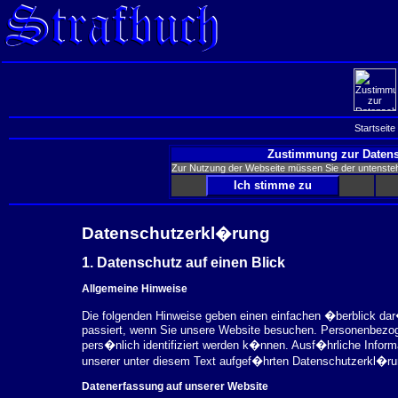
Startseite
Zustimmung zur Datens
Zur Nutzung der Webseite müssen Sie der untenst
Datenschutzerkl�rung
1. Datenschutz auf einen Blick
Allgemeine Hinweise
Die folgenden Hinweise geben einen einfachen �berblick da
passiert, wenn Sie unsere Website besuchen. Personenbezog
pers�nlich identifiziert werden k�nnen. Ausf�hrliche Inf
unserer unter diesem Text aufgef�hrten Datenschutzerkl�ru
Datenerfassung auf unserer Website