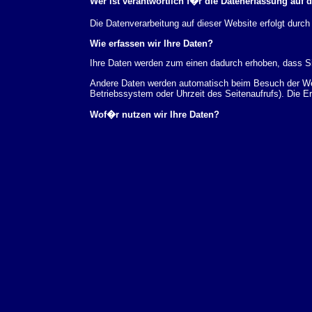
Wer ist verantwortlich f�r die Datenerfassung auf 
Die Datenverarbeitung auf dieser Website erfolgt du
Wie erfassen wir Ihre Daten?
Ihre Daten werden zum einen dadurch erhoben, dass Sie
Andere Daten werden automatisch beim Besuch der Webs
Betriebssystem oder Uhrzeit des Seitenaufrufs). Die E
Wof�r nutzen wir Ihre Daten?
Ein Teil der Daten wird erhoben, um eine fehlerfreie 
verwendet werden.
Welche Rechte haben Sie bez�glich Ihrer Daten?
Sie haben jederzeit das Recht unentgeltlich Auskunft
au�erdem ein Recht, die Berichtigung, Sperrung ode
Sie sich jederzeit unter der im Impressum angegeben
Aufsichtsbeh�rde zu.
Analyse-Tools und Tools von Drittanbietern
Beim Besuch unserer Website kann Ihr Surf-Verhalten 
Analyseprogrammen. Die Analyse Ihres Surf-Verhaltens
dieser Analyse widersprechen oder sie durch die Nichtb
Datenschutzerkl�rung.