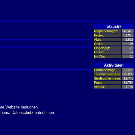
Statistik
Registrierungen:
146.470
Profile:
31.375
Aktiv:
2.929
Online:
106
Eingeloggt:
29
Gäste:
77
Im Chat:
10
Aktivitäten
Forumbeiträge:
93.279
Tagebucheinträge:
178.038
Strafbucheinträge:
12.745
Fotos:
88.754
Videos:
1.797
ere Website besuchen.
m Thema Datenschutz entnehmen