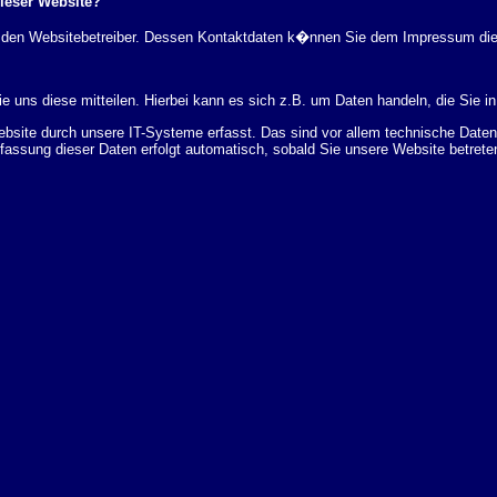
dieser Website?
rch den Websitebetreiber. Dessen Kontaktdaten k�nnen Sie dem Impressum di
 uns diese mitteilen. Hierbei kann es sich z.B. um Daten handeln, die Sie in
ite durch unsere IT-Systeme erfasst. Das sind vor allem technische Daten (
rfassung dieser Daten erfolgt automatisch, sobald Sie unsere Website betrete
Bereitstellung der Website zu gew�hrleisten. Andere Daten k�nnen zur Analyse
 �ber Herkunft, Empf�nger und Zweck Ihrer gespeicherten personenbezogenen
r L�schung dieser Daten zu verlangen. Hierzu sowie zu weiteren Fragen z
en Adresse an uns wenden. Des Weiteren steht Ihnen ein Beschwerderecht be
statistisch ausgewertet werden. Das geschieht vor allem mit Cookies und mi
 erfolgt in der Regel anonym; das Surf-Verhalten kann nicht zu Ihnen zur�c
enutzung bestimmter Tools verhindern. Detaillierte Informationen dazu finden 