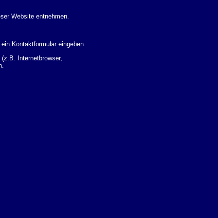
eser Website entnehmen.
 ein Kontaktformular eingeben.
z.B. Internetbrowser,
n.
 Ihres Nutzerverhaltens
 Daten zu erhalten. Sie haben
um Thema Datenschutz k�nnen
i der zust�ndigen
t sogenannten
kverfolgt werden. Sie k�nnen
Sie in der folgenden