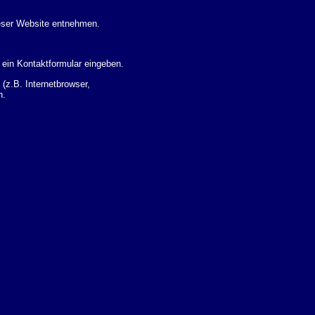
eser Website entnehmen.
 ein Kontaktformular eingeben.
z.B. Internetbrowser,
n.
 Ihres Nutzerverhaltens
 Daten zu erhalten. Sie haben
um Thema Datenschutz k�nnen
i der zust�ndigen
t sogenannten
kverfolgt werden. Sie k�nnen
Sie in der folgenden