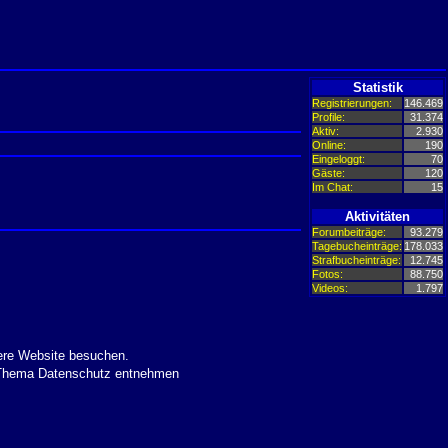
Statistik
Registrierungen:
146.469
Profile:
31.374
Aktiv:
2.930
Online:
190
Eingeloggt:
70
Gäste:
120
Im Chat:
15
Aktivitäten
Forumbeiträge:
93.279
Tagebucheinträge:
178.033
Strafbucheinträge:
12.745
Fotos:
88.750
Videos:
1.797
ere Website besuchen.
m Thema Datenschutz entnehmen