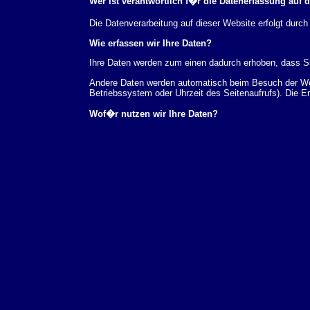
Wer ist verantwortlich f�r die Datenerfassung auf 
Die Datenverarbeitung auf dieser Website erfolgt du
Wie erfassen wir Ihre Daten?
Ihre Daten werden zum einen dadurch erhoben, dass Sie
Andere Daten werden automatisch beim Besuch der Webs
Betriebssystem oder Uhrzeit des Seitenaufrufs). Die E
Wof�r nutzen wir Ihre Daten?
Ein Teil der Daten wird erhoben, um eine fehlerfreie 
verwendet werden.
Welche Rechte haben Sie bez�glich Ihrer Daten?
Sie haben jederzeit das Recht unentgeltlich Auskunft
au�erdem ein Recht, die Berichtigung, Sperrung ode
Sie sich jederzeit unter der im Impressum angegeben
Aufsichtsbeh�rde zu.
Analyse-Tools und Tools von Drittanbietern
Beim Besuch unserer Website kann Ihr Surf-Verhalten 
Analyseprogrammen. Die Analyse Ihres Surf-Verhaltens
dieser Analyse widersprechen oder sie durch die Nichtb
Datenschutzerkl�rung.