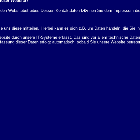
dieser Website?
rch den Websitebetreiber. Dessen Kontaktdaten k�nnen Sie dem Impressum di
 uns diese mitteilen. Hierbei kann es sich z.B. um Daten handeln, die Sie in
ite durch unsere IT-Systeme erfasst. Das sind vor allem technische Daten (
rfassung dieser Daten erfolgt automatisch, sobald Sie unsere Website betrete
Bereitstellung der Website zu gew�hrleisten. Andere Daten k�nnen zur Analyse
 �ber Herkunft, Empf�nger und Zweck Ihrer gespeicherten personenbezogenen
r L�schung dieser Daten zu verlangen. Hierzu sowie zu weiteren Fragen z
en Adresse an uns wenden. Des Weiteren steht Ihnen ein Beschwerderecht be
statistisch ausgewertet werden. Das geschieht vor allem mit Cookies und mi
 erfolgt in der Regel anonym; das Surf-Verhalten kann nicht zu Ihnen zur�c
enutzung bestimmter Tools verhindern. Detaillierte Informationen dazu finden 