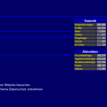
Statistik
Registrierungen:
146.469
Profile:
31.374
Aktiv:
2.931
Online:
177
Eingeloggt:
67
Gäste:
110
Im Chat:
13
Aktivitäten
Forumbeiträge:
93.279
Tagebucheinträge:
178.028
Strafbucheinträge:
12.745
Fotos:
88.747
Videos:
1.797
ere Website besuchen.
m Thema Datenschutz entnehmen