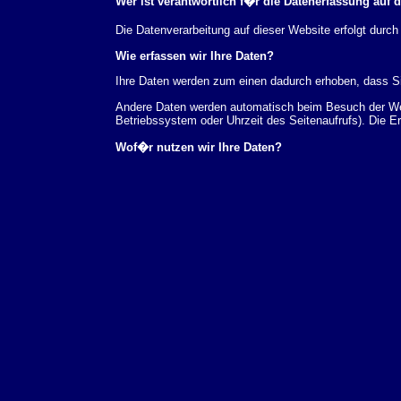
Wer ist verantwortlich f�r die Datenerfassung auf 
Die Datenverarbeitung auf dieser Website erfolgt du
Wie erfassen wir Ihre Daten?
Ihre Daten werden zum einen dadurch erhoben, dass Sie
Andere Daten werden automatisch beim Besuch der Webs
Betriebssystem oder Uhrzeit des Seitenaufrufs). Die E
Wof�r nutzen wir Ihre Daten?
Ein Teil der Daten wird erhoben, um eine fehlerfreie 
verwendet werden.
Welche Rechte haben Sie bez�glich Ihrer Daten?
Sie haben jederzeit das Recht unentgeltlich Auskunft
au�erdem ein Recht, die Berichtigung, Sperrung ode
Sie sich jederzeit unter der im Impressum angegeben
Aufsichtsbeh�rde zu.
Analyse-Tools und Tools von Drittanbietern
Beim Besuch unserer Website kann Ihr Surf-Verhalten 
Analyseprogrammen. Die Analyse Ihres Surf-Verhaltens
dieser Analyse widersprechen oder sie durch die Nichtb
Datenschutzerkl�rung.