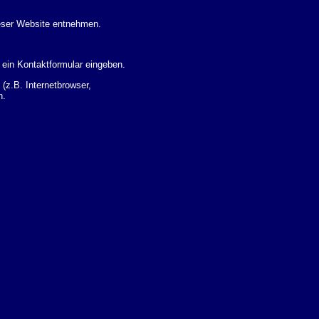
eser Website entnehmen.
 ein Kontaktformular eingeben.
z.B. Internetbrowser,
n.
 Ihres Nutzerverhaltens
 Daten zu erhalten. Sie haben
um Thema Datenschutz k�nnen
i der zust�ndigen
t sogenannten
kverfolgt werden. Sie k�nnen
Sie in der folgenden