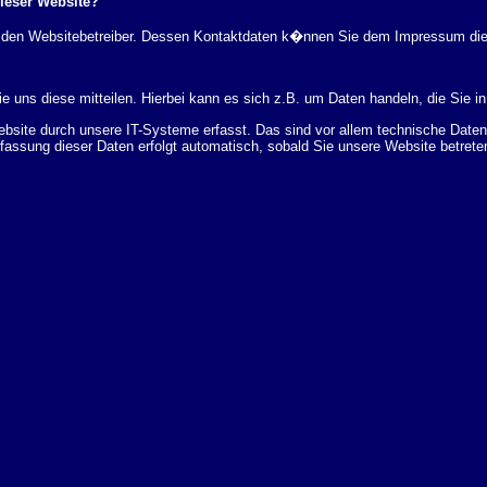
dieser Website?
rch den Websitebetreiber. Dessen Kontaktdaten k�nnen Sie dem Impressum di
 uns diese mitteilen. Hierbei kann es sich z.B. um Daten handeln, die Sie in
ite durch unsere IT-Systeme erfasst. Das sind vor allem technische Daten (
rfassung dieser Daten erfolgt automatisch, sobald Sie unsere Website betrete
Bereitstellung der Website zu gew�hrleisten. Andere Daten k�nnen zur Analyse
 �ber Herkunft, Empf�nger und Zweck Ihrer gespeicherten personenbezogenen
r L�schung dieser Daten zu verlangen. Hierzu sowie zu weiteren Fragen z
en Adresse an uns wenden. Des Weiteren steht Ihnen ein Beschwerderecht be
statistisch ausgewertet werden. Das geschieht vor allem mit Cookies und mi
 erfolgt in der Regel anonym; das Surf-Verhalten kann nicht zu Ihnen zur�c
enutzung bestimmter Tools verhindern. Detaillierte Informationen dazu finden 