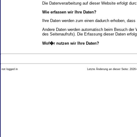
Die Datenverarbeitung auf dieser Website erfolgt d
Wie erfassen wir Ihre Daten?
Ihre Daten werden zum einen dadurch erhoben, dass Si
Andere Daten werden automatisch beim Besuch der We
des Seitenaufrufs). Die Erfassung dieser Daten erfol
Wof�r nutzen wir Ihre Daten?
Ein Teil der Daten wird erhoben, um eine fehlerfrei
Welche Rechte haben Sie bez�glich Ihrer Daten?
not logged in
Letzte Änderung an dieser Seite: 2026-
Sie haben jederzeit das Recht unentgeltlich Auskun
Recht, die Berichtigung, Sperrung oder L�schung di
Impressum angegebenen Adresse an uns wenden. Des
Analyse-Tools und Tools von Drittanbietern
Beim Besuch unserer Website kann Ihr Surf-Verhalte
Ihres Surf-Verhaltens erfolgt in der Regel anonym; d
Nichtbenutzung bestimmter Tools verhindern. Detailli
Sie k�nnen dieser Analyse widersprechen. �ber die 
2. Allgemeine Hinweise und Pflichtinfor