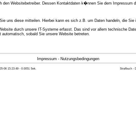
urch den Websitebetreiber. Dessen Kontaktdaten k�nnen Sie dem Impressum 
e uns diese mitteilen. Hierbei kann es sich z.B. um Daten handeln, die Sie 
bsite durch unsere IT-Systeme erfasst. Das sind vor allem technische Daten
gt automatisch, sobald Sie unsere Website betreten.
e Bereitstellung der Website zu gew�hrleisten. Andere Daten k�nnen zur Anal
Impressum
-
Nutzungsbedingungen
05-06 15:23:49 - 0.0051 Sek.
Strafbuch -
ft �ber Herkunft, Empf�nger und Zweck Ihrer gespeicherten personenbezoge
eser Daten zu verlangen. Hierzu sowie zu weiteren Fragen zum Thema Datensc
 Weiteren steht Ihnen ein Beschwerderecht bei der zust�ndigen Aufsichts
n statistisch ausgewertet werden. Das geschieht vor allem mit Cookies und
as Surf-Verhalten kann nicht zu Ihnen zur�ckverfolgt werden. Sie k�nnen die
erte Informationen dazu finden Sie in der folgenden Datenschutzerkl�rung.
Widerspruchsm�glichkeiten werden wir Sie in dieser Datenschutzerkl�rung i
mationen