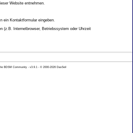
dieser Website entnehmen.
in ein Kontaktformular eingeben.
 (z.B. Internetbrowser, Betriebssystem oder Uhrzeit
yse Ihres Nutzerverhaltens verwendet werden.
 Die BDSM Community - v3.9.1 - © 2000-2026
DasSeil
nen Daten zu erhalten. Sie haben au�erdem ein
hutz k�nnen Sie sich jederzeit unter der im
beh�rde zu.
 mit sogenannten Analyseprogrammen. Die Analyse
ser Analyse widersprechen oder sie durch die
nformieren.