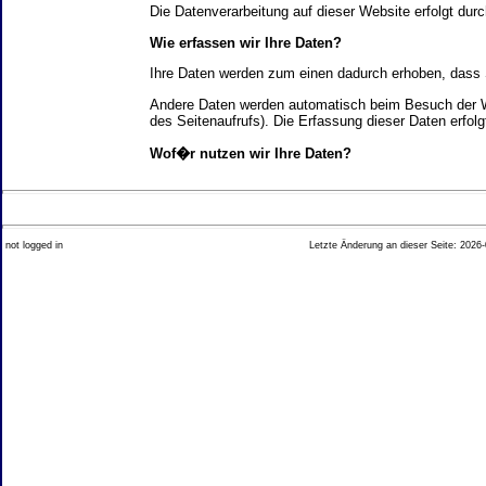
Die Datenverarbeitung auf dieser Website erfolgt d
Wie erfassen wir Ihre Daten?
Ihre Daten werden zum einen dadurch erhoben, dass Si
Andere Daten werden automatisch beim Besuch der We
des Seitenaufrufs). Die Erfassung dieser Daten erfol
Wof�r nutzen wir Ihre Daten?
Ein Teil der Daten wird erhoben, um eine fehlerfrei
Welche Rechte haben Sie bez�glich Ihrer Daten?
not logged in
Letzte Änderung an dieser Seite: 2026-
Sie haben jederzeit das Recht unentgeltlich Auskun
Recht, die Berichtigung, Sperrung oder L�schung di
Impressum angegebenen Adresse an uns wenden. Des
Analyse-Tools und Tools von Drittanbietern
Beim Besuch unserer Website kann Ihr Surf-Verhalte
Ihres Surf-Verhaltens erfolgt in der Regel anonym; d
Nichtbenutzung bestimmter Tools verhindern. Detailli
Sie k�nnen dieser Analyse widersprechen. �ber die 
2. Allgemeine Hinweise und Pflichtinfor