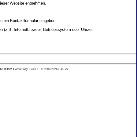
dieser Website entnehmen.
in ein Kontaktformular eingeben.
 (z.B. Internetbrowser, Betriebssystem oder Uhrzeit
yse Ihres Nutzerverhaltens verwendet werden.
 Die BDSM Community - v3.9.1 - © 2000-2026
DasSeil
nen Daten zu erhalten. Sie haben au�erdem ein
hutz k�nnen Sie sich jederzeit unter der im
beh�rde zu.
 mit sogenannten Analyseprogrammen. Die Analyse
ser Analyse widersprechen oder sie durch die
nformieren.