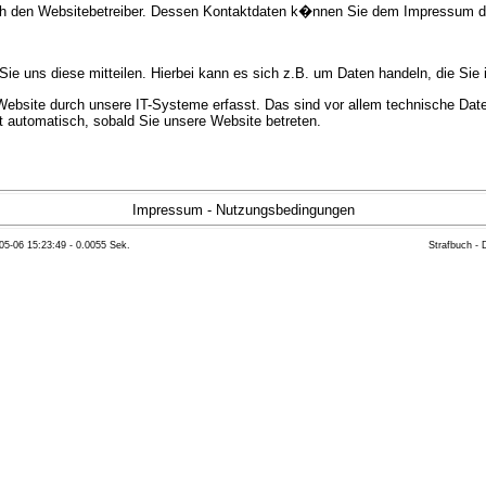
urch den Websitebetreiber. Dessen Kontaktdaten k�nnen Sie dem Impressum 
e uns diese mitteilen. Hierbei kann es sich z.B. um Daten handeln, die Sie 
bsite durch unsere IT-Systeme erfasst. Das sind vor allem technische Daten
gt automatisch, sobald Sie unsere Website betreten.
e Bereitstellung der Website zu gew�hrleisten. Andere Daten k�nnen zur Anal
Impressum
-
Nutzungsbedingungen
05-06 15:23:49 - 0.0055 Sek.
Strafbuch -
ft �ber Herkunft, Empf�nger und Zweck Ihrer gespeicherten personenbezoge
eser Daten zu verlangen. Hierzu sowie zu weiteren Fragen zum Thema Datensc
 Weiteren steht Ihnen ein Beschwerderecht bei der zust�ndigen Aufsichts
n statistisch ausgewertet werden. Das geschieht vor allem mit Cookies und
as Surf-Verhalten kann nicht zu Ihnen zur�ckverfolgt werden. Sie k�nnen die
erte Informationen dazu finden Sie in der folgenden Datenschutzerkl�rung.
Widerspruchsm�glichkeiten werden wir Sie in dieser Datenschutzerkl�rung i
mationen