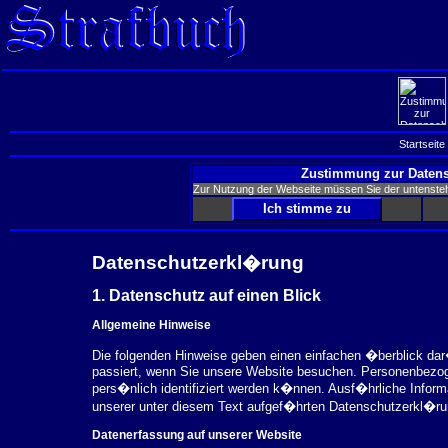
Startseite
Zustimmung zur Datens
Zur Nutzung der Webseite müssen Sie der untenst
Datenschutzerkl�rung
1. Datenschutz auf einen Blick
Allgemeine Hinweise
Die folgenden Hinweise geben einen einfachen �berblick da
passiert, wenn Sie unsere Website besuchen. Personenbezog
pers�nlich identifiziert werden k�nnen. Ausf�hrliche Inf
unserer unter diesem Text aufgef�hrten Datenschutzerkl�ru
Datenerfassung auf unserer Website