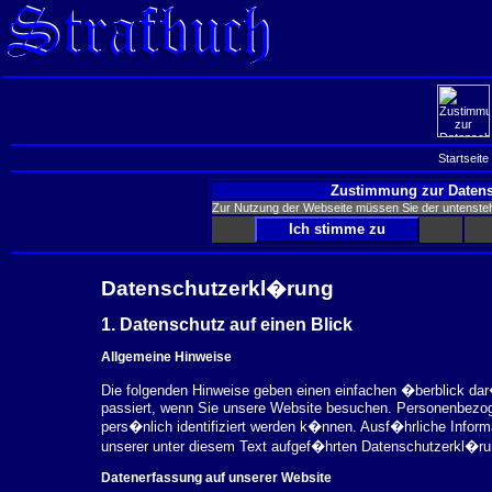
Startseite
Zustimmung zur Datens
Zur Nutzung der Webseite müssen Sie der untenst
Datenschutzerkl�rung
1. Datenschutz auf einen Blick
Allgemeine Hinweise
Die folgenden Hinweise geben einen einfachen �berblick da
passiert, wenn Sie unsere Website besuchen. Personenbezog
pers�nlich identifiziert werden k�nnen. Ausf�hrliche Inf
unserer unter diesem Text aufgef�hrten Datenschutzerkl�ru
Datenerfassung auf unserer Website