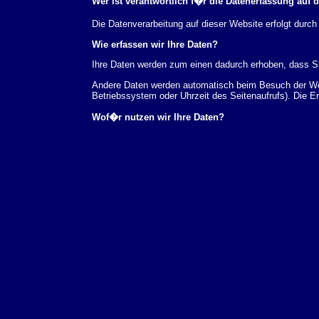
Wer ist verantwortlich f�r die Datenerfassung auf 
Die Datenverarbeitung auf dieser Website erfolgt du
Wie erfassen wir Ihre Daten?
Ihre Daten werden zum einen dadurch erhoben, dass Sie
Andere Daten werden automatisch beim Besuch der Webs
Betriebssystem oder Uhrzeit des Seitenaufrufs). Die E
Wof�r nutzen wir Ihre Daten?
Ein Teil der Daten wird erhoben, um eine fehlerfreie 
verwendet werden.
Welche Rechte haben Sie bez�glich Ihrer Daten?
Sie haben jederzeit das Recht unentgeltlich Auskunft
au�erdem ein Recht, die Berichtigung, Sperrung ode
Sie sich jederzeit unter der im Impressum angegeben
Aufsichtsbeh�rde zu.
Analyse-Tools und Tools von Drittanbietern
Beim Besuch unserer Website kann Ihr Surf-Verhalten 
Analyseprogrammen. Die Analyse Ihres Surf-Verhaltens
dieser Analyse widersprechen oder sie durch die Nichtb
Datenschutzerkl�rung.