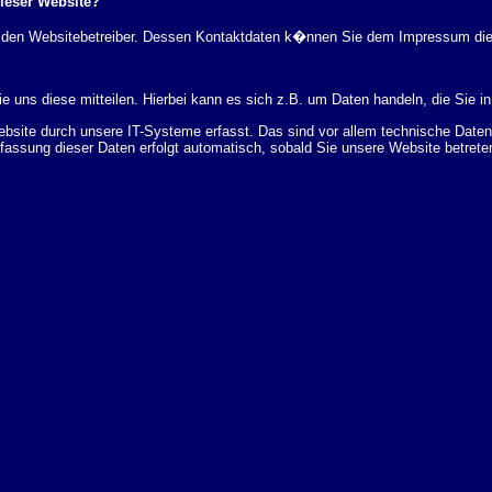
dieser Website?
rch den Websitebetreiber. Dessen Kontaktdaten k�nnen Sie dem Impressum di
 uns diese mitteilen. Hierbei kann es sich z.B. um Daten handeln, die Sie in
ite durch unsere IT-Systeme erfasst. Das sind vor allem technische Daten (
rfassung dieser Daten erfolgt automatisch, sobald Sie unsere Website betrete
Bereitstellung der Website zu gew�hrleisten. Andere Daten k�nnen zur Analyse
 �ber Herkunft, Empf�nger und Zweck Ihrer gespeicherten personenbezogenen
r L�schung dieser Daten zu verlangen. Hierzu sowie zu weiteren Fragen z
en Adresse an uns wenden. Des Weiteren steht Ihnen ein Beschwerderecht be
statistisch ausgewertet werden. Das geschieht vor allem mit Cookies und mi
 erfolgt in der Regel anonym; das Surf-Verhalten kann nicht zu Ihnen zur�c
enutzung bestimmter Tools verhindern. Detaillierte Informationen dazu finden 