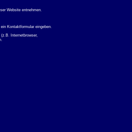
eser Website entnehmen.
 ein Kontaktformular eingeben.
z.B. Internetbrowser,
n.
 Ihres Nutzerverhaltens
 Daten zu erhalten. Sie haben
um Thema Datenschutz k�nnen
i der zust�ndigen
t sogenannten
kverfolgt werden. Sie k�nnen
Sie in der folgenden