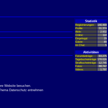
Statistik
Registrierungen:
146.469
Profile:
31.374
Aktiv:
2.932
Online:
118
Eingeloggt:
29
Gäste:
89
Im Chat:
5
Aktivitäten
Forumbeiträge:
93.275
Tagebucheinträge:
178.026
Strafbucheinträge:
12.745
Fotos:
88.747
Videos:
1.797
ere Website besuchen.
m Thema Datenschutz entnehmen