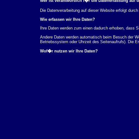
Wer ist verantwortlich f�r die Datenerfassung auf 
Die Datenverarbeitung auf dieser Website erfolgt du
Wie erfassen wir Ihre Daten?
Ihre Daten werden zum einen dadurch erhoben, dass Sie
Andere Daten werden automatisch beim Besuch der Webs
Betriebssystem oder Uhrzeit des Seitenaufrufs). Die E
Wof�r nutzen wir Ihre Daten?
Ein Teil der Daten wird erhoben, um eine fehlerfreie 
verwendet werden.
Welche Rechte haben Sie bez�glich Ihrer Daten?
Sie haben jederzeit das Recht unentgeltlich Auskunft
au�erdem ein Recht, die Berichtigung, Sperrung ode
Sie sich jederzeit unter der im Impressum angegeben
Aufsichtsbeh�rde zu.
Analyse-Tools und Tools von Drittanbietern
Beim Besuch unserer Website kann Ihr Surf-Verhalten 
Analyseprogrammen. Die Analyse Ihres Surf-Verhaltens
dieser Analyse widersprechen oder sie durch die Nichtb
Datenschutzerkl�rung.