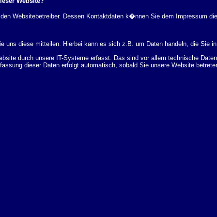
dieser Website?
rch den Websitebetreiber. Dessen Kontaktdaten k�nnen Sie dem Impressum di
 uns diese mitteilen. Hierbei kann es sich z.B. um Daten handeln, die Sie in
ite durch unsere IT-Systeme erfasst. Das sind vor allem technische Daten (
rfassung dieser Daten erfolgt automatisch, sobald Sie unsere Website betrete
Bereitstellung der Website zu gew�hrleisten. Andere Daten k�nnen zur Analyse
 �ber Herkunft, Empf�nger und Zweck Ihrer gespeicherten personenbezogenen
r L�schung dieser Daten zu verlangen. Hierzu sowie zu weiteren Fragen z
en Adresse an uns wenden. Des Weiteren steht Ihnen ein Beschwerderecht be
statistisch ausgewertet werden. Das geschieht vor allem mit Cookies und mi
 erfolgt in der Regel anonym; das Surf-Verhalten kann nicht zu Ihnen zur�c
enutzung bestimmter Tools verhindern. Detaillierte Informationen dazu finden 