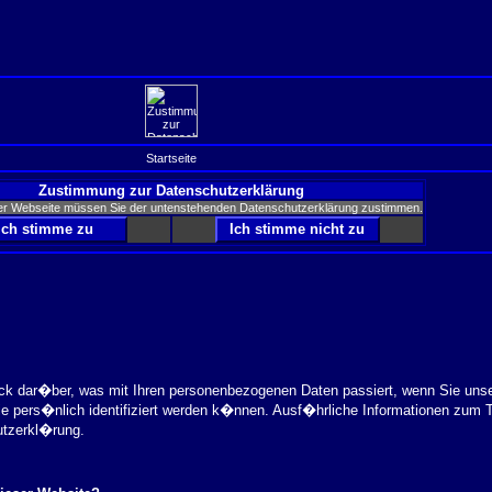
Startseite
Zustimmung zur Datenschutzerklärung
er Webseite müssen Sie der untenstehenden Datenschutzerklärung zustimmen.
ick dar�ber, was mit Ihren personenbezogenen Daten passiert, wenn Sie uns
ie pers�nlich identifiziert werden k�nnen. Ausf�hrliche Informationen zu
utzerkl�rung.