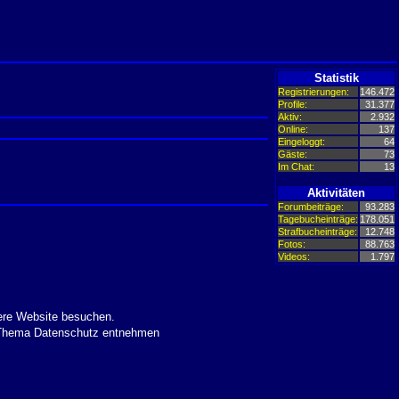
Statistik
Registrierungen:
146.472
Profile:
31.377
Aktiv:
2.932
Online:
137
Eingeloggt:
64
Gäste:
73
Im Chat:
13
Aktivitäten
Forumbeiträge:
93.283
Tagebucheinträge:
178.051
Strafbucheinträge:
12.748
Fotos:
88.763
Videos:
1.797
ere Website besuchen.
m Thema Datenschutz entnehmen