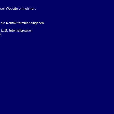
eser Website entnehmen.
 ein Kontaktformular eingeben.
z.B. Internetbrowser,
n.
 Ihres Nutzerverhaltens
 Daten zu erhalten. Sie haben
um Thema Datenschutz k�nnen
i der zust�ndigen
t sogenannten
kverfolgt werden. Sie k�nnen
Sie in der folgenden