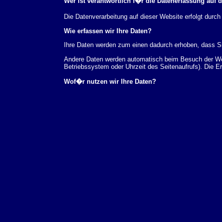
Wer ist verantwortlich f�r die Datenerfassung auf 
Die Datenverarbeitung auf dieser Website erfolgt du
Wie erfassen wir Ihre Daten?
Ihre Daten werden zum einen dadurch erhoben, dass Sie
Andere Daten werden automatisch beim Besuch der Webs
Betriebssystem oder Uhrzeit des Seitenaufrufs). Die E
Wof�r nutzen wir Ihre Daten?
Ein Teil der Daten wird erhoben, um eine fehlerfreie 
verwendet werden.
Welche Rechte haben Sie bez�glich Ihrer Daten?
Sie haben jederzeit das Recht unentgeltlich Auskunft
au�erdem ein Recht, die Berichtigung, Sperrung ode
Sie sich jederzeit unter der im Impressum angegeben
Aufsichtsbeh�rde zu.
Analyse-Tools und Tools von Drittanbietern
Beim Besuch unserer Website kann Ihr Surf-Verhalten 
Analyseprogrammen. Die Analyse Ihres Surf-Verhaltens
dieser Analyse widersprechen oder sie durch die Nichtb
Datenschutzerkl�rung.