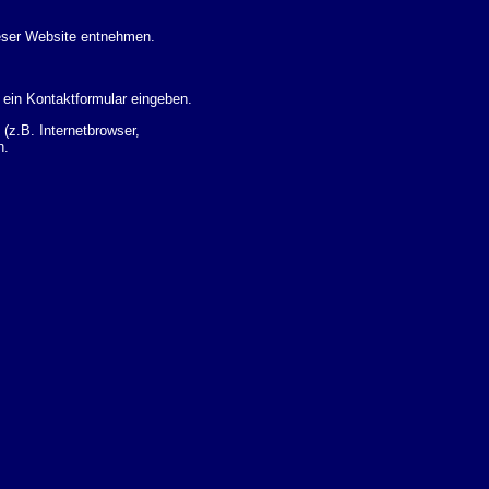
eser Website entnehmen.
 ein Kontaktformular eingeben.
z.B. Internetbrowser,
n.
 Ihres Nutzerverhaltens
 Daten zu erhalten. Sie haben
um Thema Datenschutz k�nnen
i der zust�ndigen
t sogenannten
kverfolgt werden. Sie k�nnen
Sie in der folgenden