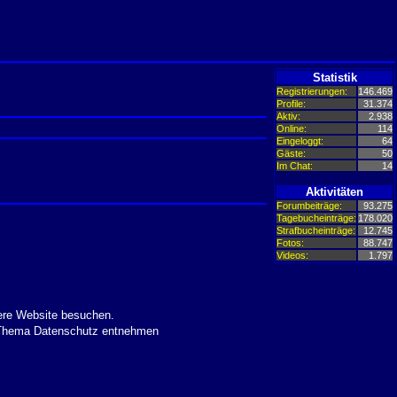
Statistik
Registrierungen:
146.469
Profile:
31.374
Aktiv:
2.938
Online:
114
Eingeloggt:
64
Gäste:
50
Im Chat:
14
Aktivitäten
Forumbeiträge:
93.275
Tagebucheinträge:
178.020
Strafbucheinträge:
12.745
Fotos:
88.747
Videos:
1.797
ere Website besuchen.
m Thema Datenschutz entnehmen