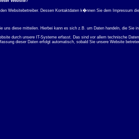
dieser Website?
rch den Websitebetreiber. Dessen Kontaktdaten k�nnen Sie dem Impressum di
 uns diese mitteilen. Hierbei kann es sich z.B. um Daten handeln, die Sie in
ite durch unsere IT-Systeme erfasst. Das sind vor allem technische Daten (
rfassung dieser Daten erfolgt automatisch, sobald Sie unsere Website betrete
Bereitstellung der Website zu gew�hrleisten. Andere Daten k�nnen zur Analyse
 �ber Herkunft, Empf�nger und Zweck Ihrer gespeicherten personenbezogenen
r L�schung dieser Daten zu verlangen. Hierzu sowie zu weiteren Fragen z
en Adresse an uns wenden. Des Weiteren steht Ihnen ein Beschwerderecht be
statistisch ausgewertet werden. Das geschieht vor allem mit Cookies und mi
 erfolgt in der Regel anonym; das Surf-Verhalten kann nicht zu Ihnen zur�c
enutzung bestimmter Tools verhindern. Detaillierte Informationen dazu finden 