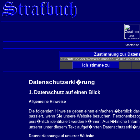
Startseite
Zustimmung zur Datens
Zur Nutzung der Webseite müssen Sie der untenst
Datenschutzerkl�rung
1. Datenschutz auf einen Blick
Allgemeine Hinweise
Die folgenden Hinweise geben einen einfachen �berblick da
passiert, wenn Sie unsere Website besuchen. Personenbezog
pers�nlich identifiziert werden k�nnen. Ausf�hrliche Inf
unserer unter diesem Text aufgef�hrten Datenschutzerkl�ru
Datenerfassung auf unserer Website