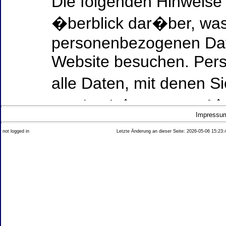
Die folgenden Hinweise
�berblick dar�ber, was
personenbezogenen Date
Website besuchen. Per
alle Daten, mit denen Si
werden k�nnen. Ausf�h
Impressu
Thema Datenschutz ent
not logged in
Letzte Änderung an dieser Seite: 2026-05-06 15:23:
diesem Text aufgef�hrt
Datenerfassung auf uns
Wer ist verantwortlich
dieser Website?