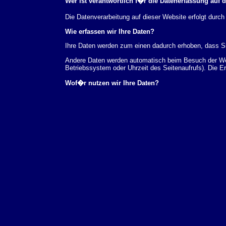
Wer ist verantwortlich f�r die Datenerfassung auf 
Die Datenverarbeitung auf dieser Website erfolgt du
Wie erfassen wir Ihre Daten?
Ihre Daten werden zum einen dadurch erhoben, dass Sie
Andere Daten werden automatisch beim Besuch der Webs
Betriebssystem oder Uhrzeit des Seitenaufrufs). Die E
Wof�r nutzen wir Ihre Daten?
Ein Teil der Daten wird erhoben, um eine fehlerfreie 
verwendet werden.
Welche Rechte haben Sie bez�glich Ihrer Daten?
Sie haben jederzeit das Recht unentgeltlich Auskunft
au�erdem ein Recht, die Berichtigung, Sperrung ode
Sie sich jederzeit unter der im Impressum angegeben
Aufsichtsbeh�rde zu.
Analyse-Tools und Tools von Drittanbietern
Beim Besuch unserer Website kann Ihr Surf-Verhalten 
Analyseprogrammen. Die Analyse Ihres Surf-Verhaltens
dieser Analyse widersprechen oder sie durch die Nichtb
Datenschutzerkl�rung.