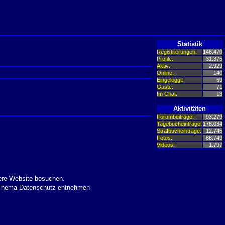
Statistik
Registrierungen:
146.470
Profile:
31.375
Aktiv:
2.929
Online:
140
Eingeloggt:
69
Gäste:
71
Im Chat:
13
Aktivitäten
Forumbeiträge:
93.279
Tagebucheinträge:
178.034
Strafbucheinträge:
12.745
Fotos:
88.749
Videos:
1.797
ere Website besuchen.
m Thema Datenschutz entnehmen