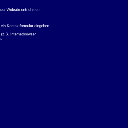
eser Website entnehmen.
 ein Kontaktformular eingeben.
z.B. Internetbrowser,
n.
 Ihres Nutzerverhaltens
 Daten zu erhalten. Sie haben
um Thema Datenschutz k�nnen
i der zust�ndigen
t sogenannten
kverfolgt werden. Sie k�nnen
Sie in der folgenden