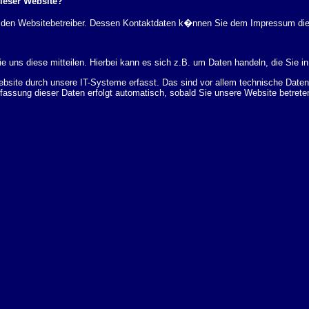
dieser Website?
rch den Websitebetreiber. Dessen Kontaktdaten k�nnen Sie dem Impressum di
 uns diese mitteilen. Hierbei kann es sich z.B. um Daten handeln, die Sie in
ite durch unsere IT-Systeme erfasst. Das sind vor allem technische Daten (
rfassung dieser Daten erfolgt automatisch, sobald Sie unsere Website betrete
Bereitstellung der Website zu gew�hrleisten. Andere Daten k�nnen zur Analyse
 �ber Herkunft, Empf�nger und Zweck Ihrer gespeicherten personenbezogenen
r L�schung dieser Daten zu verlangen. Hierzu sowie zu weiteren Fragen z
en Adresse an uns wenden. Des Weiteren steht Ihnen ein Beschwerderecht be
statistisch ausgewertet werden. Das geschieht vor allem mit Cookies und mi
 erfolgt in der Regel anonym; das Surf-Verhalten kann nicht zu Ihnen zur�c
enutzung bestimmter Tools verhindern. Detaillierte Informationen dazu finden 