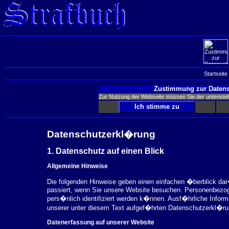
Startseite
Zustimmung zur Datens
Zur Nutzung der Webseite müssen Sie der untenst
Datenschutzerkl�rung
1. Datenschutz auf einen Blick
Allgemeine Hinweise
Die folgenden Hinweise geben einen einfachen �berblick da
passiert, wenn Sie unsere Website besuchen. Personenbezog
pers�nlich identifiziert werden k�nnen. Ausf�hrliche Inf
unserer unter diesem Text aufgef�hrten Datenschutzerkl�ru
Datenerfassung auf unserer Website